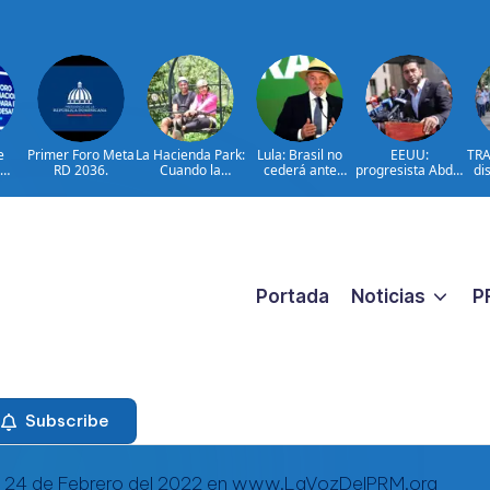
e
Primer Foro Meta
La Hacienda Park:
Lula: Brasil no
EEUU:
TRA
RD 2036.
Cuando la
cederá ante
progresista Abdul
di
en
aventura cuenta
injerencias
El-Sayed gana
a
Meta
la historia del
extranjeras
primarias en
to
on
campo
Míchigan
car
lsar
dominicano
añ
nto
o
Portada
Noticias
P
Subscribe