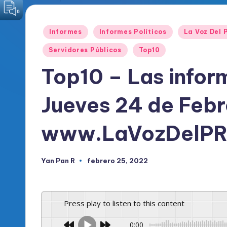
o
Publicado
Informes
Informes Políticos
La Voz Del
d
en
Servidores Públicos
Top10
i
Top10 – Las infor
c
Jueves 24 de Febr
o
O
www.LaVozDelPR
fi
Yan Pan R
febrero 25, 2022
c
Publicado
por
i
Press play to listen to this content
a
0:00