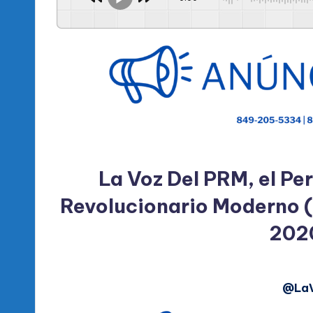
l
d
e
l
P
R
La Voz Del PRM, el Per
M
Revolucionario Moderno (
202
@La