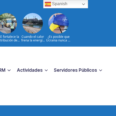
Spanish
E fortalece la
Cuando el calor
¿Es posible que
stribución de
frena la energía
Ucrania nunca se
utobuses en
nuclear en
incorpore a la
do el país de
Europa
OTAN?
a al inicio del
o 2026-2027
RM
Actividades
Servidores Públicos