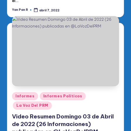
el…
Yan Pan R
abril 7, 2022
Publicado
por
Publicado
Informes
Informes Políticos
en
La Voz Del PRM
Video Resumen Domingo 03 de Abril
de 2022 (26 Informaciones)