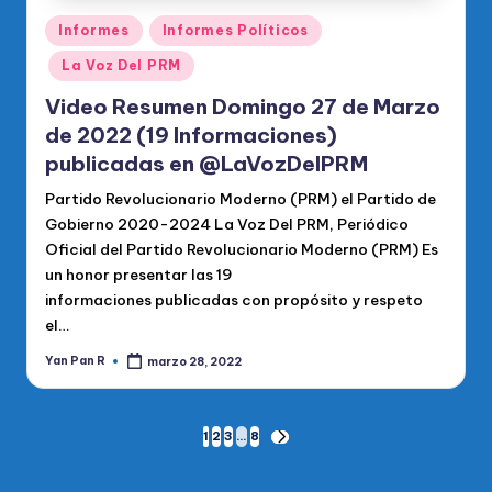
Publicado
Informes
Informes Políticos
en
La Voz Del PRM
Video Resumen Domingo 27 de Marzo
de 2022 (19 Informaciones)
publicadas en @LaVozDelPRM
Partido Revolucionario Moderno (PRM) el Partido de
Gobierno 2020-2024 La Voz Del PRM, Periódico
Oficial del Partido Revolucionario Moderno (PRM) Es
un honor presentar las 19
informaciones publicadas con propósito y respeto
el…
Yan Pan R
marzo 28, 2022
Publicado
por
Paginación
1
2
3
…
8
SIGUIENTE
PÁGINA
de