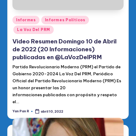
Publicado
Informes
Informes Políticos
en
La Voz Del PRM
Video Resumen Domingo 10 de Abril
de 2022 (20 Informaciones)
publicadas en @LaVozDelPRM
Partido Revolucionario Moderno (PRM) el Partido de
Gobierno 2020-2024 La Voz Del PRM, Periódico
Oficial del Partido Revolucionario Moderno (PRM) Es
un honor presentar las 20
informaciones publicadas con propósito y respeto
el…
Yan Pan R
abril 10, 2022
Publicado
por