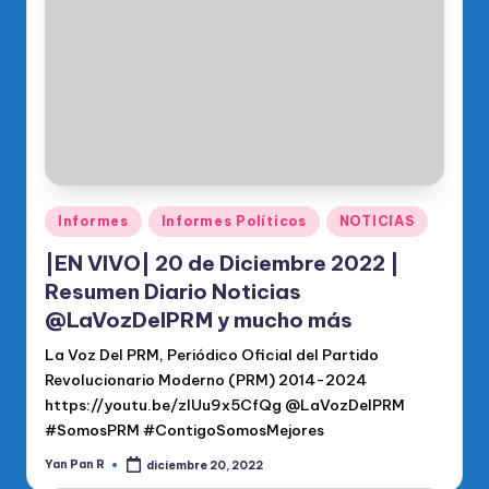
o
di
c
o
O
fi
ci
Publicado
Informes
Informes Políticos
NOTICIAS
en
al
|EN VIVO| 20 de Diciembre 2022 |
d
Resumen Diario Noticias
@LaVozDelPRM y mucho más
el
La Voz Del PRM, Periódico Oficial del Partido
P
Revolucionario Moderno (PRM) 2014-2024
R
https://youtu.be/zIUu9x5CfQg @LaVozDelPRM
M
#SomosPRM #ContigoSomosMejores
Yan Pan R
diciembre 20, 2022
Publicado
por