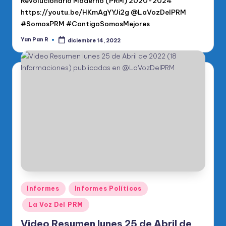
Revolucionario Moderno (PRM) 2020-2024
https://youtu.be/HKmAgYYJi2g @LaVozDelPRM
#SomosPRM #ContigoSomosMejores
Yan Pan R
diciembre 14, 2022
Publicado
por
Publicado
Informes
Informes Políticos
en
La Voz Del PRM
Video Resumen lunes 25 de Abril de