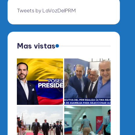
Tweets by LaVozDelPRM
Mas vistas