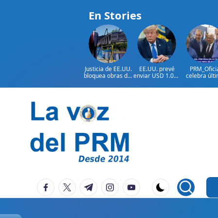
En Stories
Justicia de EE.UU.
EE.UU. prevé
PRM_Ofici
bloquea obras del
enviar USD 1.000
celebra últ
salón de baile de
millones en
reunión
Trump
ayuda a Colombia
preparator
antes de
asamblea p
seleccion
Saltar
autoridad
al
contenido
P
La
facebook.com
twitter.com
t.me
instagram.com
youtube.com
Voz
e
Del
ri
PRM