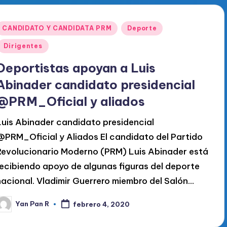
Publicado
CANDIDATO Y CANDIDATA PRM
Deporte
en
Dirigentes
Deportistas apoyan a Luis
Abinader candidato presidencial
@PRM_Oficial y aliados
Luis Abinader candidato presidencial
@PRM_Oficial y Aliados El candidato del Partido
Revolucionario Moderno (PRM) Luis Abinader está
recibiendo apoyo de algunas figuras del deporte
nacional. Vladimir Guerrero miembro del Salón…
Yan Pan R
febrero 4, 2020
ublicado
or