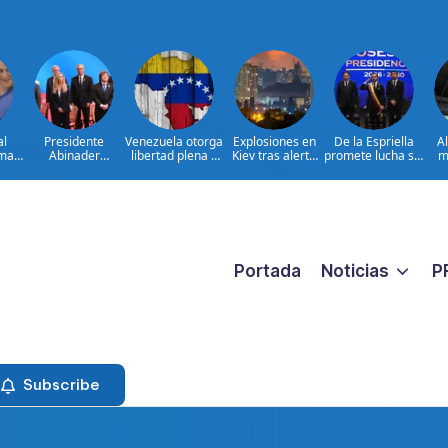
al
Presidente
Venezuela otorga
Explosiones en
De la Espriella
A
ima
Abinader
libertad plena a
Kiev tras alerta
promete lucha sin
m
concluye agenda
jueza María
por misiles
tregua al
ia
en Colombia y
Lourdes Afiuni
balísticos
narcoterrorismo
ata
sale hacia la
ara
República
ar
Dominicana tras
es
toma de posesión
de Abelardo de la
Espriella
Portada
Noticias
P
Subscribe