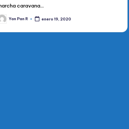
marcha caravana…
Yan Pan R
enero 19, 2020
ublicado
or