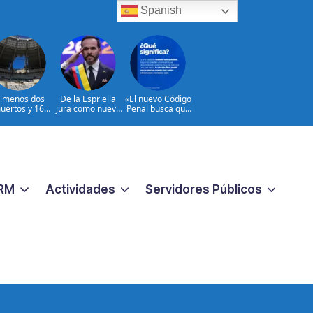
Spanish
l menos dos
De la Espriella
«El nuevo Código
uertos y 16
jura como nuevo
Penal busca que
heridos en
presidente de
los crímenes
ques rusos a
Colombia
extremos no
Ucrania
reciban una
respuesta
pequeña
«|@dpprdo
RM
Actividades
Servidores Públicos