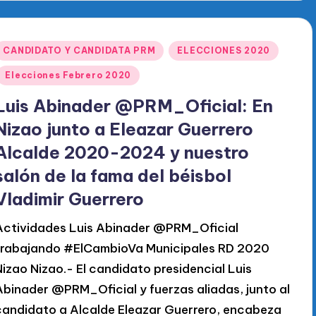
Publicado
CANDIDATO Y CANDIDATA PRM
ELECCIONES 2020
en
Elecciones Febrero 2020
Luis Abinader @PRM_Oficial: En
Nizao junto a Eleazar Guerrero
Alcalde 2020-2024 y nuestro
salón de la fama del béisbol
Vladimir Guerrero
Actividades Luis Abinader @PRM_Oficial
trabajando #ElCambioVa Municipales RD 2020
Nizao Nizao.- El candidato presidencial Luis
Abinader @PRM_Oficial y fuerzas aliadas, junto al
candidato a Alcalde Eleazar Guerrero, encabeza