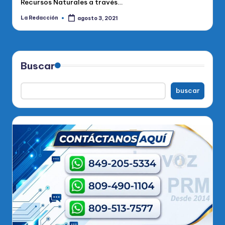
Recursos Naturales a través…
La Redacción
agosto 3, 2021
Publicado
por
Buscar
buscar