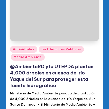
o
di
c
o
O
fi
ci
Publicado
Actividades
Instituciones Públicas
en
al
Medio Ambiente
d
@AmbienteRD y la UTEPDA plantan
el
4,000 árboles en cuenca del río
Yaque del Sur para proteger esta
P
fuente hidrográfica
R
Ministerio de Medio Ambiente jornada de plantación
M
de 4,000 árboles en la cuenca del río Yaque del Sur
Santo Domingo. – El Ministerio de Medio Ambiente y