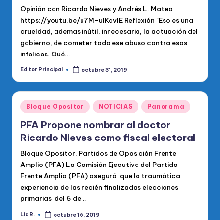
Opinión con Ricardo Nieves y Andrés L. Mateo
https://youtu.be/u7M-uIKcvlE Reflexión "Eso es una
crueldad, ademas inútil, innecesaria, la actuación del
gobierno, de cometer todo ese abuso contra esos
infelices. Qué…
Editor Principal
octubre 31, 2019
Publicado
por
Publicado
Bloque Opositor
NOTICIAS
Panorama
en
PFA Propone nombrar al doctor
Ricardo Nieves como fiscal electoral
Bloque Opositor. Partidos de Oposición Frente
Amplio (PFA) La Comisión Ejecutiva del Partido
Frente Amplio (PFA) aseguró que la traumática
experiencia de las recién finalizadas elecciones
primarias del 6 de…
Lia R.
octubre 16, 2019
Publicado