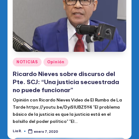
Publicado
NOTICIAS
Opinión
en
Ricardo Nieves sobre discurso del
Pte. SCJ: “Una justicia secuestrada
no puede funcionar”
Opinión con Ricardo Nieves Video de El Rumbo de La
Tarde https://youtu.be/DyiS1UBZ5Y4 "El problema
básico de la justicia es que la justicia está en el
bolsillo del poder político" "El…
Lia R.
enero 7, 2020
Publicado
por