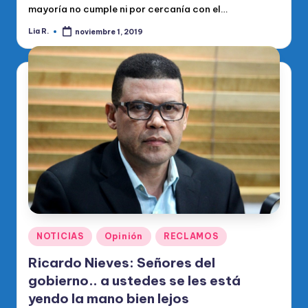
mayoría no cumple ni por cercanía con el…
Lia R.
noviembre 1, 2019
Publicado
por
Publicado
NOTICIAS
Opinión
RECLAMOS
en
Ricardo Nieves: Señores del
gobierno.. a ustedes se les está
yendo la mano bien lejos