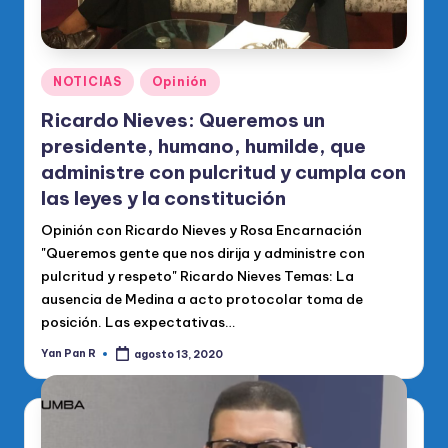
Publicado
NOTICIAS
Opinión
en
Ricardo Nieves: Queremos un
presidente, humano, humilde, que
administre con pulcritud y cumpla con
las leyes y la constitución
Opinión con Ricardo Nieves y Rosa Encarnación
"Queremos gente que nos dirija y administre con
pulcritud y respeto" Ricardo Nieves Temas: La
ausencia de Medina a acto protocolar toma de
posición. Las expectativas…
Yan Pan R
agosto 13, 2020
Publicado
por