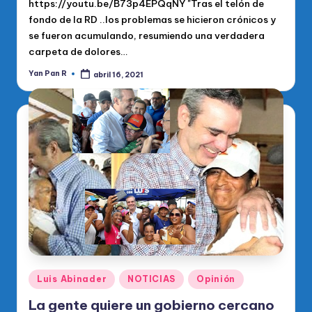
https://youtu.be/B73p4EPQqNY "Tras el telón de
fondo de la RD ..los problemas se hicieron crónicos y
se fueron acumulando, resumiendo una verdadera
carpeta de dolores…
Yan Pan R
abril 16, 2021
Publicado
por
Publicado
Luis Abinader
NOTICIAS
Opinión
en
La gente quiere un gobierno cercano