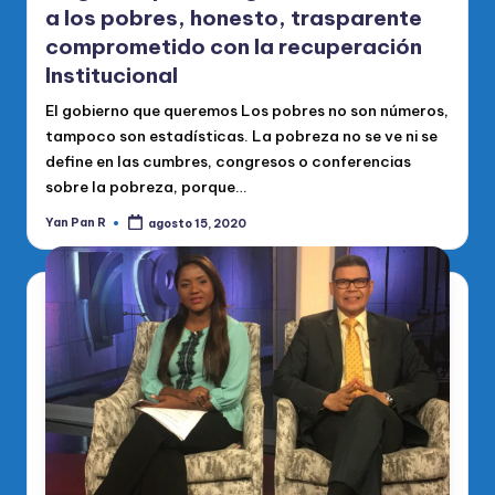
a los pobres, honesto, trasparente
comprometido con la recuperación
Institucional
El gobierno que queremos Los pobres no son números,
tampoco son estadísticas. La pobreza no se ve ni se
define en las cumbres, congresos o conferencias
sobre la pobreza, porque…
Yan Pan R
agosto 15, 2020
Publicado
por