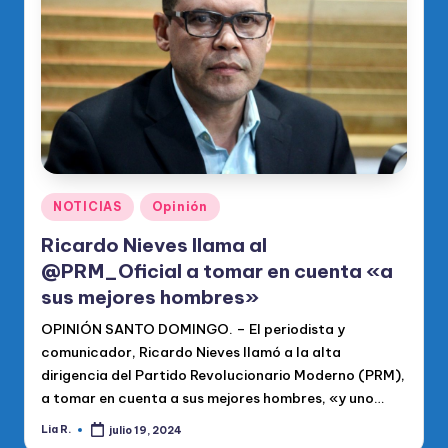
o
di
c
o
O
fi
ci
Publicado
NOTICIAS
Opinión
en
al
Ricardo Nieves llama al
d
@PRM_Oficial a tomar en cuenta «a
el
sus mejores hombres»
P
OPINIÓN SANTO DOMINGO. – El periodista y
comunicador, Ricardo Nieves llamó a la alta
R
dirigencia del Partido Revolucionario Moderno (PRM),
M
a tomar en cuenta a sus mejores hombres, «y uno…
Lia R.
julio 19, 2024
Publicado
por