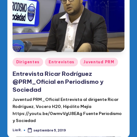
o
di
c
o
O
fi
ci
Publicado
Dirigentes
Entrevistas
Juventud PRM
en
al
Entrevista Ricar Rodríguez
d
@PRM_Oficial en Periodismo y
Sociedad
el
Juventud PRM_Oficial Entrevista al dirigente Ricar
P
Rodríguez, Vocero H20, Hipólito Mejía
R
https://youtu.be/0wmvVgU8EAg Fuente Periodismo
M
y Sociedad
Lia R.
septiembre 5, 2019
Publicado
por