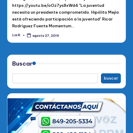
https://youtu.be/oOz7ys8xWd4 "La juventud
necesita un presidente comprometido. Hipólito Mejía
está ofreciendo participación a la juventud" Ricar
Rodríguez Fuente Momentum…
Lia R.
agosto 27, 2019
Publicado
por
Buscar
buscar