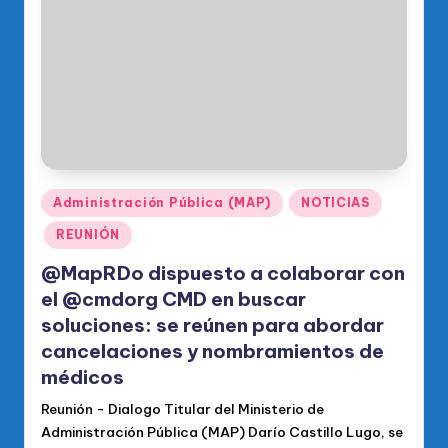
o
di
c
o
O
fi
ci
Publicado
Administración Pública (MAP)
NOTICIAS
en
al
REUNIÓN
d
@MapRDo dispuesto a colaborar con
el
el @cmdorg CMD en buscar
soluciones: se reúnen para abordar
P
cancelaciones y nombramientos de
R
médicos
M
Reunión - Dialogo Titular del Ministerio de
Administración Pública (MAP) Darío Castillo Lugo, se