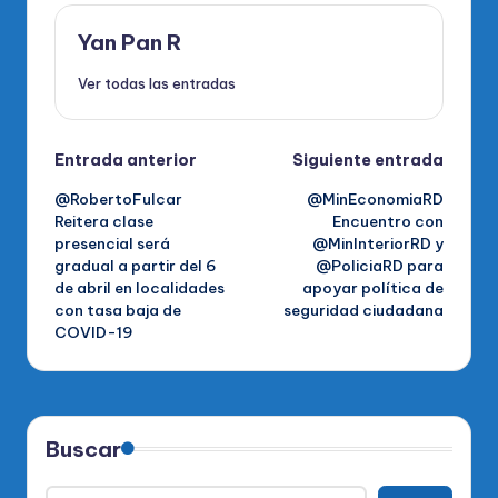
Yan Pan R
Ver todas las entradas
Navegación
Entrada anterior
Siguiente entrada
@RobertoFulcar
@MinEconomiaRD
de
Reitera clase
Encuentro con
presencial será
@MinInteriorRD y
entradas
gradual a partir del 6
@PoliciaRD para
de abril en localidades
apoyar política de
con tasa baja de
seguridad ciudadana
COVID-19
Buscar