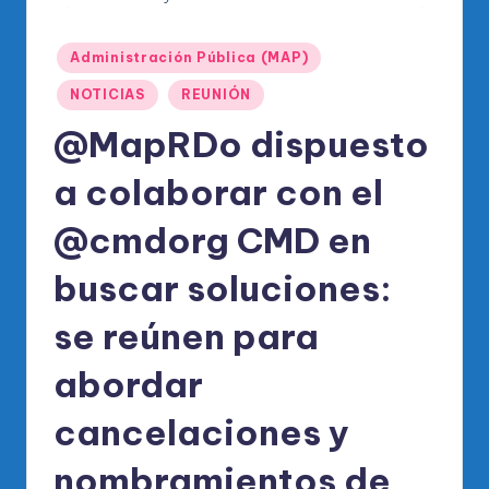
o
di
Publicado
Administración Pública (MAP)
c
en
NOTICIAS
REUNIÓN
o
@MapRDo dispuesto
O
fi
a colaborar con el
ci
@cmdorg CMD en
al
buscar soluciones:
d
el
se reúnen para
P
abordar
R
cancelaciones y
M
nombramientos de