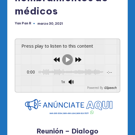
médicos
Yan Pan R
marzo 30, 2021
Publicado
por
Press play to listen to this content
0:00
-:--
1x
Powered By
GSpeech
Reunión – Dialogo