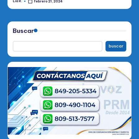
Lia R.
febrero 21, 2024
Publicado
por
Buscar
buscar