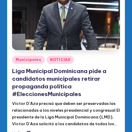
o
di
c
o
O
fi
ci
Publicado
Municipales
NOTICIAS
en
al
Liga Municipal Dominicana pide a
d
candidatos municipales retirar
propaganda política
el
#EleccionesMunicipales
P
Víctor D´Aza precisó que deben ser preservadas las
R
relacionadas a los niveles presidencial y congresual El
M
presidente de la Liga Municipal Dominicana (LMD),
Víctor D´Aza solicitó a los candidatos de todos los…