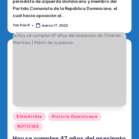
periodista de izquierda dominicano y miembro del
Partido Comunista de la República Dominicana, el
cual hacía oposición al…
Yan Pan R
marzo 17, 2022
Publicado
por
Publicado
Efemérides
Historia Dominicana
en
NOTICIAS
Hoy se cumplen 47 años del asesinato