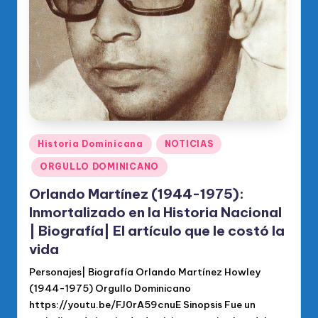
o
di
c
o
O
fi
ci
Publicado
Historia Dominicana
NOTICIAS
en
al
ORGULLO DOMINICANO
d
Orlando Martínez (1944-1975):
el
Inmortalizado en la Historia Nacional
| Biografía| El artículo que le costó la
P
vida
R
Personajes| Biografía Orlando Martínez Howley
M
(1944-1975) Orgullo Dominicano
https://youtu.be/FJ0rA59cnuE Sinopsis Fue un