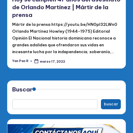
de Orlando Martínez | Mártir de la
prensa
Mártir de la prensa https://youtu.be/HN0pI32LWn0
Orlando Martínez Howley (1944-1975) Editorial
Opinión El Nacional historia dominicana reconoce a
grandes adalides que ofrendaron sus vidas en
incesante lucha por la independencia, soberanía,…
Yan Pan R
marzo 17, 2022
Publicado
por
Buscar
buscar