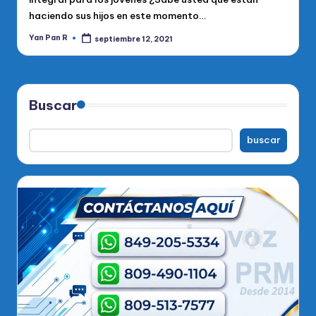
haciendo sus hijos en este momento…
Yan Pan R
septiembre 12, 2021
Publicado
por
Buscar
buscar