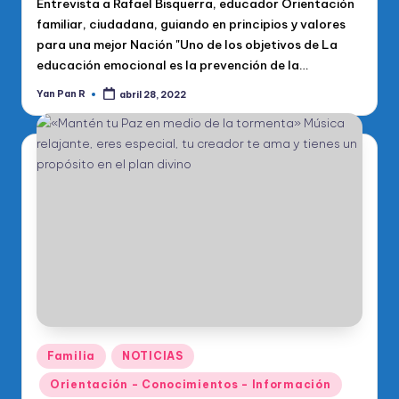
Entrevista a Rafael Bisquerra, educador Orientación
familiar, ciudadana, guiando en principios y valores
para una mejor Nación "Uno de los objetivos de La
educación emocional es la prevención de la…
Yan Pan R
abril 28, 2022
Publicado
por
Publicado
Familia
NOTICIAS
en
Orientación - Conocimientos - Información