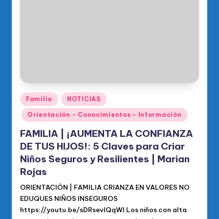
o
di
c
o
O
fi
ci
Publicado
Familia
NOTICIAS
en
al
Orientación - Conocimientos - Información
d
FAMILIA | ¡AUMENTA LA CONFIANZA
el
DE TUS HIJOS!: 5 Claves para Criar
Niños Seguros y Resilientes | Marian
P
Rojas
R
ORIENTACIÓN | FAMILIA CRIANZA EN VALORES NO
M
EDUQUES NIÑOS INSEGUROS
https://youtu.be/sDRsevIQqWI Los niños con alta