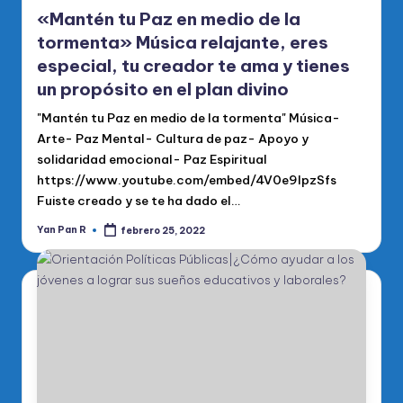
«Mantén tu Paz en medio de la
tormenta» Música relajante, eres
especial, tu creador te ama y tienes
un propósito en el plan divino
"Mantén tu Paz en medio de la tormenta" Música-
Arte- Paz Mental- Cultura de paz- Apoyo y
solidaridad emocional- Paz Espiritual
https://www.youtube.com/embed/4V0e9IpzSfs
Fuiste creado y se te ha dado el…
Yan Pan R
febrero 25, 2022
Publicado
por