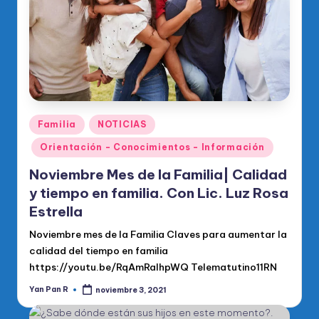
Publicado
Familia
NOTICIAS
en
Orientación - Conocimientos - Información
Noviembre Mes de la Familia| Calidad
y tiempo en familia. Con Lic. Luz Rosa
Estrella
Noviembre mes de la Familia Claves para aumentar la
calidad del tiempo en familia
https://youtu.be/RqAmRaIhpWQ Telematutino11RN
Yan Pan R
noviembre 3, 2021
Publicado
por