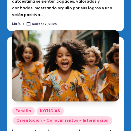
autoestima se sienten capaces, valorados y
confiados, mostrando orgullo por sus logros y una
visión positiva…
Lia R.
marzo 17, 2025
Publicado
por
Publicado
Familia
NOTICIAS
en
Orientación - Conocimientos - Información