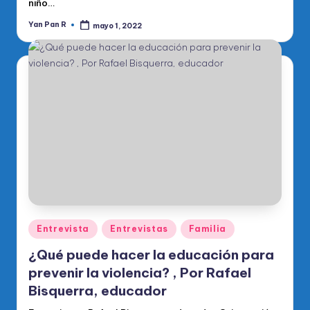
niño…
Yan Pan R
mayo 1, 2022
Publicado
por
Publicado
Entrevista
Entrevistas
Familia
en
¿Qué puede hacer la educación para
prevenir la violencia? , Por Rafael
Bisquerra, educador