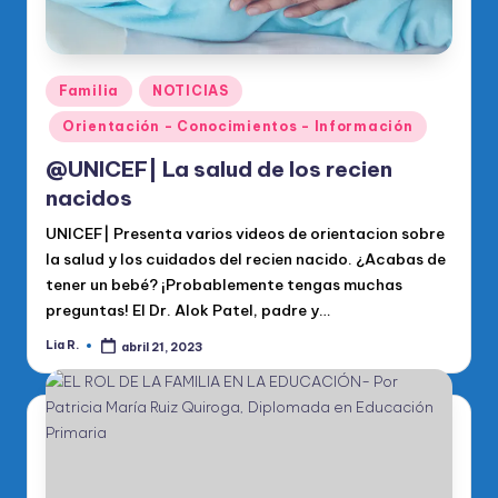
Publicado
Familia
NOTICIAS
en
Orientación - Conocimientos - Información
@UNICEF| La salud de los recien
nacidos
UNICEF| Presenta varios videos de orientacion sobre
la salud y los cuidados del recien nacido. ¿Acabas de
tener un bebé? ¡Probablemente tengas muchas
preguntas! El Dr. Alok Patel, padre y…
Lia R.
abril 21, 2023
Publicado
por