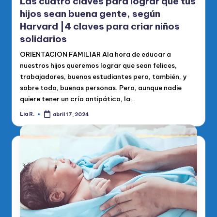
Las cuatro claves para lograr que tus
hijos sean buena gente, según
Harvard |4 claves para criar niños
solidarios
ORIENTACION FAMILIAR Ala hora de educar a
nuestros hijos queremos lograr que sean felices,
trabajadores, buenos estudiantes pero, también, y
sobre todo, buenas personas. Pero, aunque nadie
quiere tener un crío antipático, la…
Lia R.
abril 17, 2024
Publicado
por