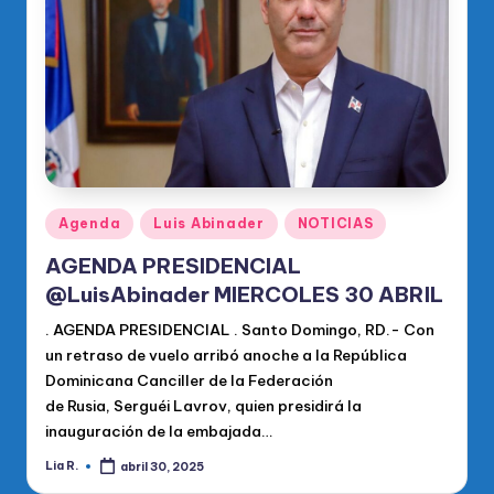
o
di
c
o
O
fi
ci
Publicado
Agenda
Luis Abinader
NOTICIAS
en
al
AGENDA PRESIDENCIAL
d
@LuisAbinader MIERCOLES 30 ABRIL
el
. AGENDA PRESIDENCIAL . Santo Domingo, RD.- Con
un retraso de vuelo arribó anoche a la República
P
Dominicana Canciller de la Federación
R
de Rusia, Serguéi Lavrov, quien presidirá la
inauguración de la embajada…
M
Lia R.
abril 30, 2025
Publicado
por