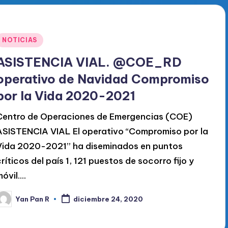
Publicado
NOTICIAS
en
ASISTENCIA VIAL. @COE_RD
operativo de Navidad Compromiso
por la Vida 2020-2021
Centro de Operaciones de Emergencias (COE)
ASISTENCIA VIAL El operativo “Compromiso por la
Vida 2020-2021” ha diseminados en puntos
críticos del país 1, 121 puestos de socorro fijo y
móvil.…
Yan Pan R
diciembre 24, 2020
ublicado
or