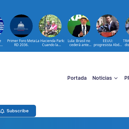
e
Primer Foro Meta
La Hacienda Park:
Lula: Brasil no
EEUU:
TRA
RD 2036.
Cuando la
cederá ante
progresista Abdul
di
en
aventura cuenta
injerencias
El-Sayed gana
a
Meta
la historia del
extranjeras
primarias en
to
on
campo
Míchigan
car
lsar
dominicano
añ
nto
o
Portada
Noticias
P
Subscribe