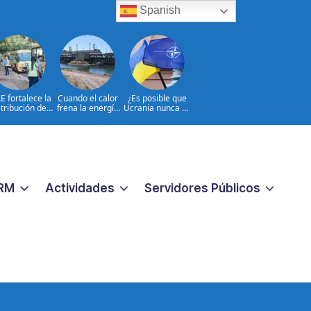
Spanish
E fortalece la
Cuando el calor
¿Es posible que
stribución de
frena la energía
Ucrania nunca se
utobuses en
nuclear en
incorpore a la
do el país de
Europa
OTAN?
a al inicio del
o 2026-2027
RM
Actividades
Servidores Públicos