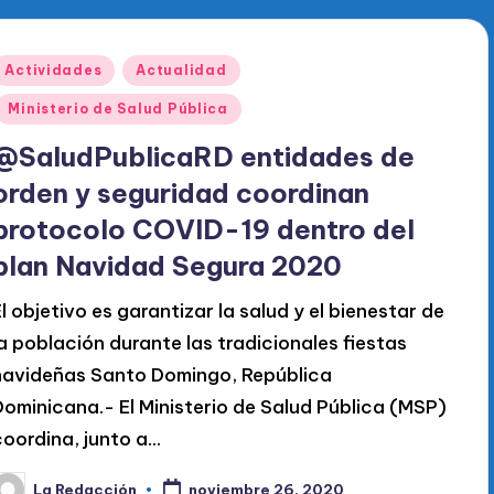
Publicado
Actividades
Actualidad
en
Ministerio de Salud Pública
@SaludPublicaRD entidades de
orden y seguridad coordinan
protocolo COVID-19 dentro del
plan Navidad Segura 2020
El objetivo es garantizar la salud y el bienestar de
la población durante las tradicionales fiestas
navideñas Santo Domingo, República
Dominicana.- El Ministerio de Salud Pública (MSP)
coordina, junto a…
La Redacción
noviembre 26, 2020