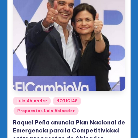
o
di
c
o
O
fi
ci
al
d
el
Publicado
P
Luis Abinader
NOTICIAS
en
R
Propuestas Luis Abinader
M
Raquel Peña anuncia Plan Nacional de
Emergencia para la Competitividad