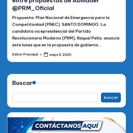
entre propuestas de Abinader
@PRM_Oficial
Propuesta: Plan Nacional de Emergencia para la
Competitividad (PNEC) SANTO DOMINGO. La
candidata vicepresidencial del Partido
Revolucionario Moderno (PRM), Raquel Peña, anunció
este lunes que en la propuesta de gobierno…
Editor Principal
mayo 5, 2020
Publicado
por
Buscar
buscar