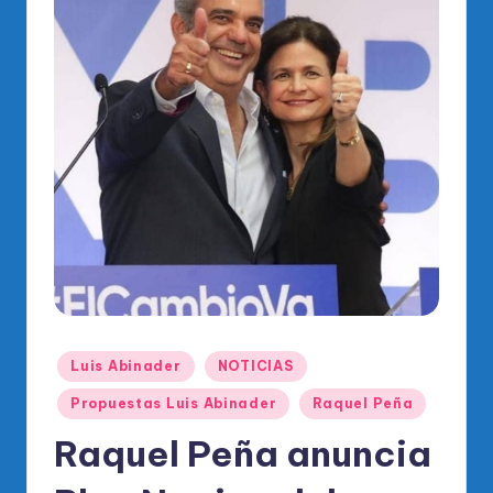
o
di
c
o
O
fi
ci
al
d
el
P
Publicado
Luis Abinader
NOTICIAS
en
R
Propuestas Luis Abinader
Raquel Peña
M
Raquel Peña anuncia