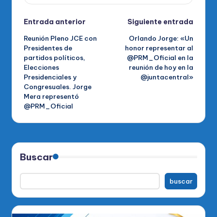
Navegación
Entrada anterior
Siguiente entrada
Reunión Pleno JCE con
Orlando Jorge: «Un
de
Presidentes de
honor representar al
partidos políticos,
@PRM_Oficial en la
entradas
Elecciones
reunión de hoy en la
Presidenciales y
@juntacentral»
Congresuales. Jorge
Mera representó
@PRM_Oficial
Buscar
buscar