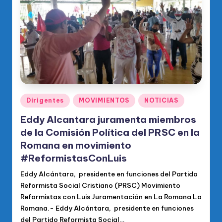
o
di
c
o
O
fi
ci
Publicado
Dirigentes
MOVIMIENTOS
NOTICIAS
en
al
Eddy Alcantara juramenta miembros
d
de la Comisión Política del PRSC en la
Romana en movimiento
el
#ReformistasConLuis
P
Eddy Alcántara, presidente en funciones del Partido
R
Reformista Social Cristiano (PRSC) Movimiento
M
Reformistas con Luis Juramentación en La Romana La
Romana.- Eddy Alcántara, presidente en funciones
del Partido Reformista Social…