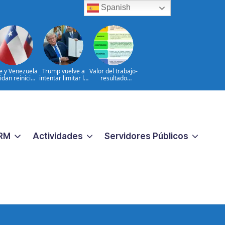
Spanish
le y Venezuela
Trump vuelve a
Valor del trabajo-
idan reinicio
intentar limitar la
resultado
e relaciones
ciudadanía por
CONSTANTE
consulares
nacimiento
CERCANO A LA
GENTE frente a
las aspiraciones
PERSONALES
RM
Actividades
Servidores Públicos