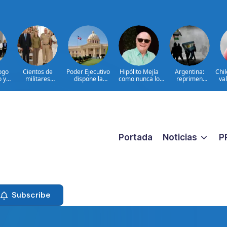
ogo
Cientos de
Poder Ejecutivo
Hipólito Mejía
Argentina:
Chi
o y
militares
dispone la
como nunca lo
reprimen
val
participan en
extradición de
hemos visto: el
protesta contra
d
en
consulta nacional
dos dominicanos
padre detrás del
proyecto sobre
a
para fortalecer la
requeridos por
presidente|
propiedad
prevención de la
Estados Unidos
ENTREVISTA
violencia contra
por narcotráfico y
las mujeres
lavado de activos
Portada
Noticias
P
Subscribe