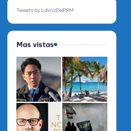
Tweets by LaVozDelPRM
Mas vistas