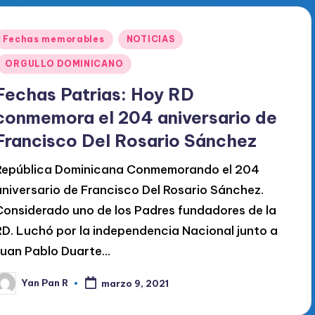
Publicado
Fechas memorables
NOTICIAS
en
ORGULLO DOMINICANO
Fechas Patrias: Hoy RD
conmemora el 204 aniversario de
Francisco Del Rosario Sánchez
República Dominicana Conmemorando el 204
aniversario de Francisco Del Rosario Sánchez.
Considerado uno de los Padres fundadores de la
RD. Luchó por la independencia Nacional junto a
Juan Pablo Duarte…
Yan Pan R
marzo 9, 2021
ublicado
or