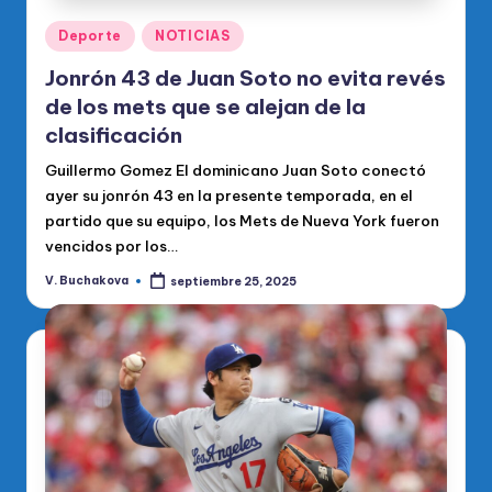
Publicado
Deporte
NOTICIAS
en
Jonrón 43 de Juan Soto no evita revés
de los mets que se alejan de la
clasificación
Guillermo Gomez El dominicano Juan Soto conectó
ayer su jonrón 43 en la presente temporada, en el
partido que su equipo, los Mets de Nueva York fueron
vencidos por los…
V. Buchakova
septiembre 25, 2025
Publicado
por