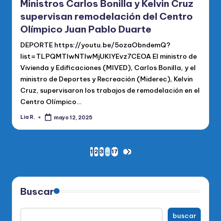
Ministros Carlos Bonilla y Kelvin Cruz
supervisan remodelación del Centro
Olímpico Juan Pablo Duarte
DEPORTE https://youtu.be/5ozaObndemQ?
list=TLPQMTIwNTIwMjUKlYEvz7CEOA El ministro de
Vivienda y Edificaciones (MIVED), Carlos Bonilla, y el
ministro de Deportes y Recreación (Miderec), Kelvin
Cruz, supervisaron los trabajos de remodelación en el
Centro Olímpico…
Lia R.
mayo 12, 2025
Publicado
por
Paginación
1
2
3
…
17
SIGUIENTE
PÁGINA
de
entradas
Buscar
buscar