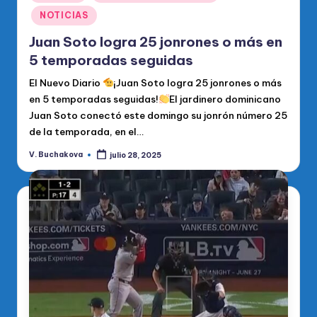
en
NOTICIAS
Juan Soto logra 25 jonrones o más en
5 temporadas seguidas
El Nuevo Diario
¡Juan Soto logra 25 jonrones o más
en 5 temporadas seguidas!
El jardinero dominicano
Juan Soto conectó este domingo su jonrón número 25
de la temporada, en el…
V. Buchakova
julio 28, 2025
Publicado
por