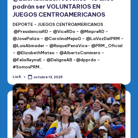
podrán ser VOLUNTARIOS EN
JUEGOS CENTROAMERICANOS
DEPORTE - JUEGOS CENTROAMERICANOS
@PresidenciaRD – @ViceRDo – @MinpreRD –
@JosePaliza – @CarolinaMejiaG – @LaVozDelPRM –
@LuisAbinader – @RaquelPenaVice- @PRM_Oficial
– @ElizabethMateo – @AlbertoCaminero –
@FelixReynaE – @DeligneAB –@dpprdo –
#SomosPRM…
Lia R.
octubre 13, 2025
Publicado
por