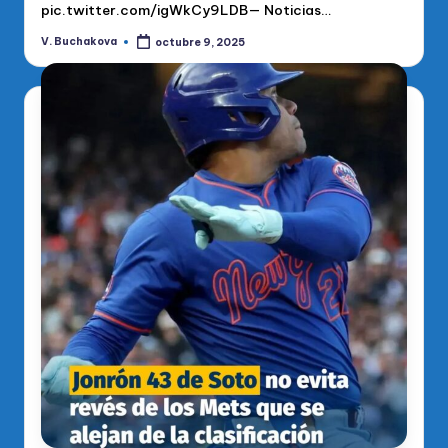
pic.twitter.com/igWkCy9LDB— Noticias…
V. Buchakova
octubre 9, 2025
Publicado
por