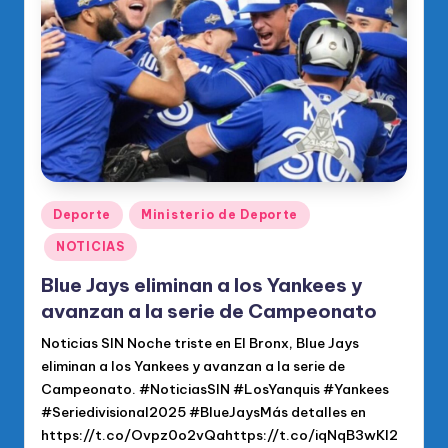
Publicado
Deporte
Ministerio de Deporte
en
NOTICIAS
Blue Jays eliminan a los Yankees y
avanzan a la serie de Campeonato
Noticias SIN Noche triste en El Bronx, Blue Jays
eliminan a los Yankees y avanzan a la serie de
Campeonato. #NoticiasSIN #LosYanquis #Yankees
#Seriedivisional2025 #BlueJaysMás detalles en
https://t.co/Ovpz0o2vQahttps://t.co/iqNqB3wKI2