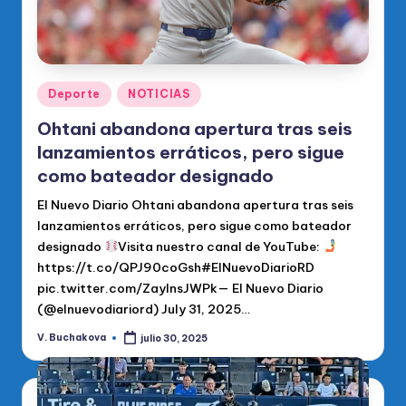
Publicado
Deporte
NOTICIAS
en
Ohtani abandona apertura tras seis
lanzamientos erráticos, pero sigue
como bateador designado
El Nuevo Diario Ohtani abandona apertura tras seis
lanzamientos erráticos, pero sigue como bateador
designado
Visita nuestro canal de YouTube:
https://t.co/QPJ90coGsh#ElNuevoDiarioRD
pic.twitter.com/ZayInsJWPk— El Nuevo Diario
(@elnuevodiariord) July 31, 2025…
V. Buchakova
julio 30, 2025
Publicado
por