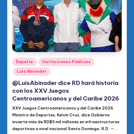
o
di
c
o
O
fi
ci
Publicado
Deporte
Instituciones Públicas
en
al
Luis Abinader
d
@LuisAbinader dice RD hará historia
el
con los XXV Juegos
Centroamericanos y del Caribe 2026
P
R
XXV Juegos Centroamericanos y del Caribe 2026
Ministro de Deportes, Kelvin Cruz, dice Gobierno
M
invierte más de RD$5 mil millones en infraestructuras
deportivas a nivel nacional Santo Domingo, R.D. —…