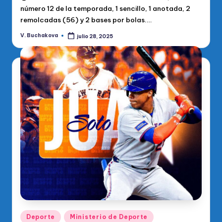
número 12 de la temporada, 1 sencillo, 1 anotada, 2
remolcadas (56) y 2 bases por bolas.…
V. Buchakova
julio 28, 2025
Publicado
por
Publicado
Deporte
Ministerio de Deporte