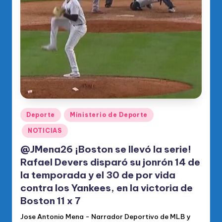
Publicado
Deporte
Ministerio de Deporte
en
NOTICIAS
@JMena26 ¡Boston se llevó la serie!
Rafael Devers disparó su jonrón 14 de
la temporada y el 30 de por vida
contra los Yankees, en la victoria de
Boston 11 x 7
Jose Antonio Mena - Narrador Deportivo de MLB y