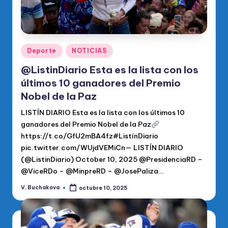
Publicado
Deporte
NOTICIAS
en
@ListinDiario Esta es la lista con los
últimos 10 ganadores del Premio
Nobel de la Paz
LISTÍN DIARIO Esta es la lista con los últimos 10
ganadores del Premio Nobel de la Paz
https://t.co/GfU2mBA4fz#ListínDiario
pic.twitter.com/WUjdVEMiCn— LISTÍN DIARIO
(@ListinDiario) October 10, 2025 @PresidenciaRD –
@ViceRDo – @MinpreRD – @JosePaliza…
V. Buchakova
octubre 10, 2025
Publicado
por