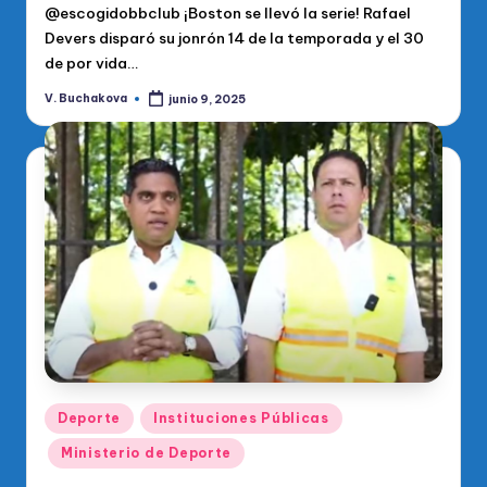
@escogidobbclub ¡Boston se llevó la serie! Rafael
Devers disparó su jonrón 14 de la temporada y el 30
de por vida…
V. Buchakova
junio 9, 2025
Publicado
por
Publicado
Deporte
Instituciones Públicas
en
Ministerio de Deporte