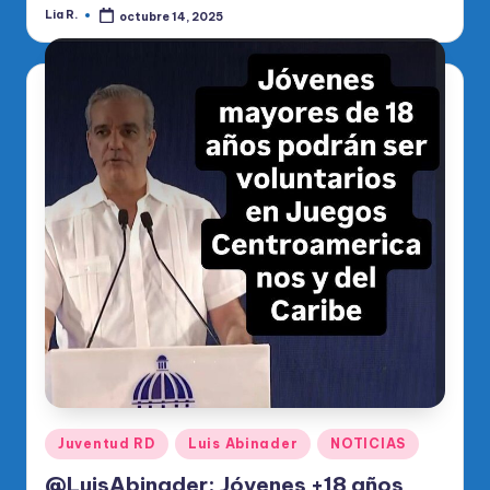
Lia R.
octubre 14, 2025
Publicado
por
Publicado
Juventud RD
Luis Abinader
NOTICIAS
en
@LuisAbinader: Jóvenes +18 años