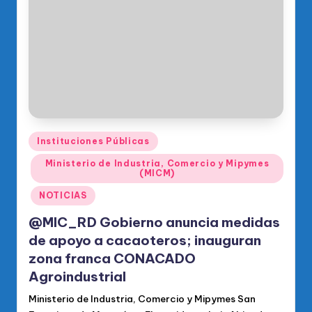
o
di
c
o
O
fi
ci
Publicado
Instituciones Públicas
en
al
Ministerio de Industria, Comercio y Mipymes
(MICM)
d
NOTICIAS
el
@MIC_RD Gobierno anuncia medidas
P
de apoyo a cacaoteros; inauguran
R
zona franca CONACADO
M
Agroindustrial
Ministerio de Industria, Comercio y Mipymes San