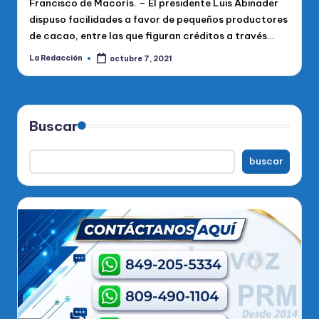
Francisco de Macorís. – El presidente Luis Abinader
dispuso facilidades a favor de pequeños productores
de cacao, entre las que figuran créditos a través…
La Redacción
octubre 7, 2021
Publicado
por
Buscar
buscar