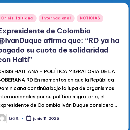
Publicado
Crisis Haitiana
Internacional
NOTICIAS
en
Expresidente de Colombia
@IvanDuque afirma que: “RD ya ha
pagado su cuota de solidaridad
con Haití”
CRISIS HAITIANA - POLÍTICA MIGRATORIA DE LA
SOBERANA RD En momentos en que la República
Dominicana continúa bajo la lupa de organismos
internacionales por su política migratoria, el
expresidente de Colombia Iván Duque consideró…
Lia R.
junio 11, 2025
ublicado
or