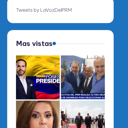
Tweets by LaVozDelPRM
Mas vistas