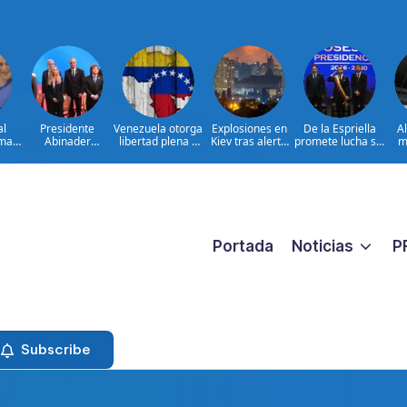
al
Presidente
Venezuela otorga
Explosiones en
De la Espriella
A
ima
Abinader
libertad plena a
Kiev tras alerta
promete lucha sin
m
concluye agenda
jueza María
por misiles
tregua al
ia
en Colombia y
Lourdes Afiuni
balísticos
narcoterrorismo
ata
sale hacia la
ara
República
ar
Dominicana tras
es
toma de posesión
de Abelardo de la
Espriella
Portada
Noticias
P
Subscribe