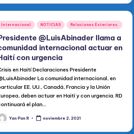
Publicado
Internacional
NOTICIAS
Relaciones Exteriores.
en
Presidente @LuisAbinader llama a
comunidad internacional actuar en
Haití con urgencia
Crisis en Haití Declaraciones Presidente
@LuisAbinader La comunidad internacional, en
particular EE. UU., Canadá, Francia y la Unión
Europea, deben actuar en Haití y con urgencia. RD
continuará el plan…
Yan Pan R
noviembre 2, 2021
ublicado
or