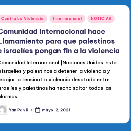
Publicado
Contra La Violencia
Internacional
NOTICIAS
en
Comunidad Internacional hace
Llamamiento para que palestinos
e israelíes pongan fin a la violencia
Comunidad Internacional |Naciones Unidas insta
a israelíes y palestinos a detener la violencia y
rebajar la tensión La violencia desatada entre
israelíes y palestinos ha hecho saltar todas las
alarmas…
Yan Pan R
mayo 12, 2021
ublicado
or