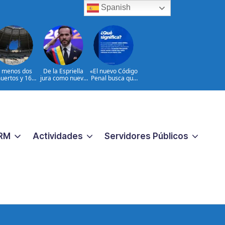
Spanish
l menos dos
De la Espriella
«El nuevo Código
uertos y 16
jura como nuevo
Penal busca que
heridos en
presidente de
los crímenes
ques rusos a
Colombia
extremos no
Ucrania
reciban una
respuesta
pequeña
«|@dpprdo
RM
Actividades
Servidores Públicos