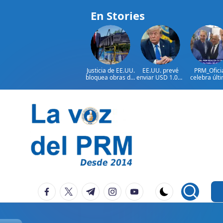
En Stories
Justicia de EE.UU.
EE.UU. prevé
PRM_Ofici
bloquea obras del
enviar USD 1.000
celebra últ
salón de baile de
millones en
reunión
Trump
ayuda a Colombia
preparator
antes de
asamblea p
seleccion
Saltar
autoridad
al
contenido
P
La
facebook.com
twitter.com
t.me
instagram.com
youtube.com
Voz
e
Del
ri
PRM