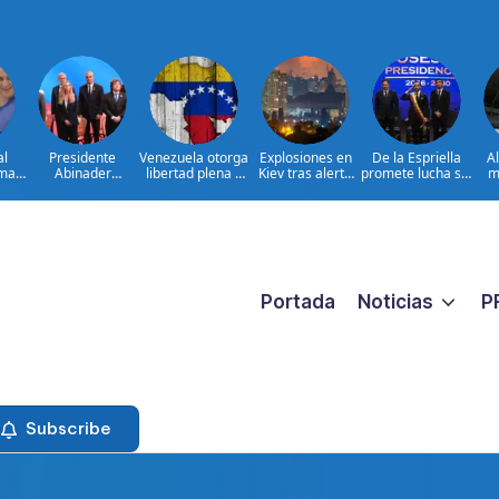
al
Presidente
Venezuela otorga
Explosiones en
De la Espriella
A
ima
Abinader
libertad plena a
Kiev tras alerta
promete lucha sin
m
concluye agenda
jueza María
por misiles
tregua al
ia
en Colombia y
Lourdes Afiuni
balísticos
narcoterrorismo
ata
sale hacia la
ara
República
ar
Dominicana tras
es
toma de posesión
de Abelardo de la
Espriella
Portada
Noticias
P
Subscribe