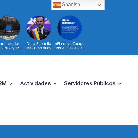
Spanish
l menos dos
De la Espriella
«El nuevo Código
uertos y 16
jura como nuevo
Penal busca que
heridos en
presidente de
los crímenes
ques rusos a
Colombia
extremos no
Ucrania
reciban una
respuesta
pequeña
«|@dpprdo
RM
Actividades
Servidores Públicos