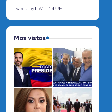
Tweets by LaVozDelPRM
Mas vistas