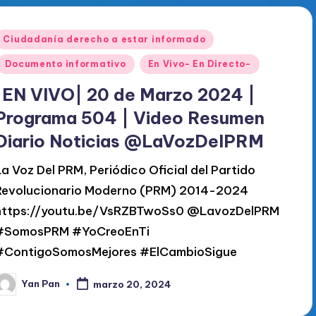
Publicado
Ciudadanía derecho a estar informado
en
Documento informativo
En Vivo- En Directo-
|EN VIVO| 20 de Marzo 2024 |
Programa 504 | Video Resumen
Diario Noticias @LaVozDelPRM
La Voz Del PRM, Periódico Oficial del Partido
Revolucionario Moderno (PRM) 2014-2024
https://youtu.be/VsRZBTwoSs0 @LavozDelPRM
#SomosPRM #YoCreoEnTi
#ContigoSomosMejores #ElCambioSigue
Yan Pan
marzo 20, 2024
ublicado
or