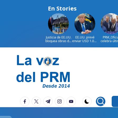
En Stories
Justicia de EE.UU.
EE.UU. prevé
PRM_Ofici
bloquea obras del
enviar USD 1.000
celebra últ
salón de baile de
millones en
reunión
Trump
ayuda a Colombia
preparator
antes de
asamblea p
seleccion
Saltar
autoridad
al
contenido
P
La
facebook.com
twitter.com
t.me
instagram.com
youtube.com
Voz
e
Del
ri
PRM