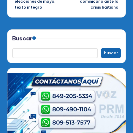
elecciones de mayo,
dominicano ante la
entradas
texto íntegro
crisis haitiana
Buscar
buscar