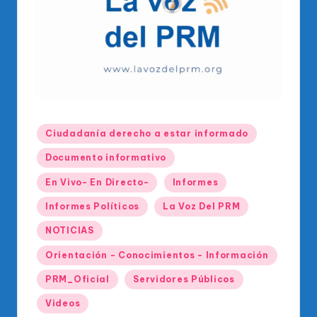
o
di
c
o
O
fi
Publicado
Ciudadanía derecho a estar informado
ci
en
Documento informativo
al
En Vivo- En Directo-
Informes
d
Informes Políticos
La Voz Del PRM
el
P
NOTICIAS
R
Orientación - Conocimientos - Información
M
PRM_Oficial
Servidores Públicos
Videos