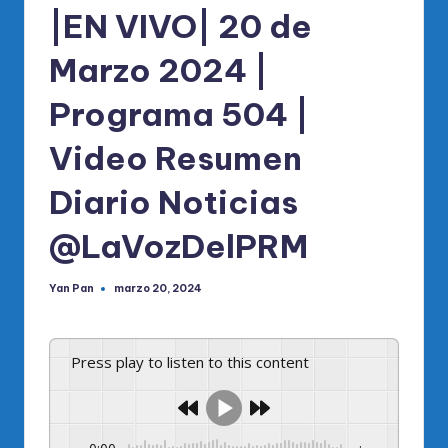
|EN VIVO| 20 de
Marzo 2024 |
Programa 504 |
Video Resumen
Diario Noticias
@LaVozDelPRM
Yan Pan
marzo 20, 2024
Publicado
por
Press play to listen to this content