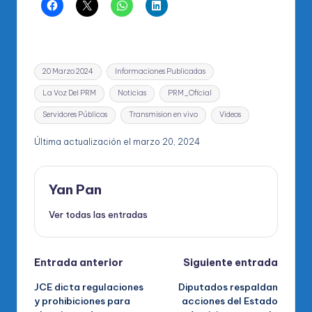
Etiquetas:
20 Marzo 2024
Informaciones Publicadas
La Voz Del PRM
Noticias
PRM_Oficial
Servidores Públicos
Transmision en vivo
Videos
Última actualización el marzo 20, 2024
Yan Pan
Ver todas las entradas
Navegación
Entrada anterior
Siguiente entrada
JCE dicta regulaciones
Diputados respaldan
de
y prohibiciones para
acciones del Estado