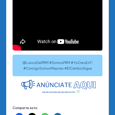
@LavozDelPRM #SomosPRM #YoCreoEnTi
#ContigoSomosMejores #ElCambioSigue
Comparte esto: