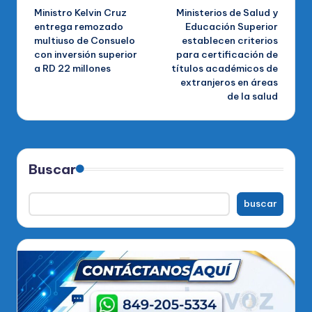
Ministro Kelvin Cruz
Ministerios de Salud y
de
entrega remozado
Educación Superior
multiuso de Consuelo
establecen criterios
entradas
con inversión superior
para certificación de
a RD 22 millones
títulos académicos de
extranjeros en áreas
de la salud
Buscar
buscar