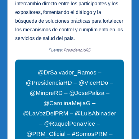
intercambio directo entre los participantes y los
expositores, fomentando el diálogo y la
búsqueda de soluciones prácticas para fortalecer
los mecanismos de control y cumplimiento en los
servicios de salud del país.
Fuente:
PresidenciaRD
@DrSalvador_Ramos –
@PresidenciaRD – @ViceRDo –
@MinpreRD – @JosePaliza –
@CarolinaMejiaG –
@LaVozDelPRM – @LuisAbinader
– @RaquelPenaVice –
@PRM_Oficial – #SomosPRM –