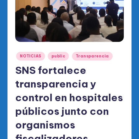
o
di
c
o
O
fi
Publicado
NOTICIAS
public
Transparencia
ci
en
SNS fortalece
al
transparencia y
d
el
control en hospitales
P
públicos junto con
R
organismos
M
fiscalizadores