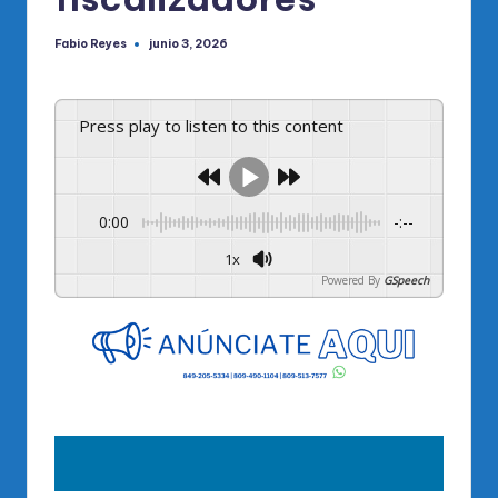
Fabio Reyes
junio 3, 2026
Publicado
por
Press play to listen to this content
0:00
-:--
1x
Powered By
GSpeech