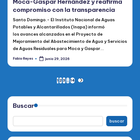
Moca-Gaspar Hernández y reafirma
compromiso con la transparencia
Santo Domingo.- El Instituto Nacional de Aguas
Potables y Alcantarillados (Inapa) informó
los avances alcanzados en el Proyecto de
Mejoramiento del Abastecimiento de Agua y Servicios
de Aguas Residuales para Moca y Gaspar...
Fabio Reyes
junio 29, 2026
Publicado
por
Paginación
1
2
3
…
14
SIGUIENTE
PÁGINA
de
entradas
Buscar
buscar