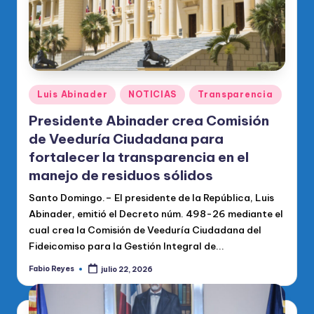
Publicado
Luis Abinader
NOTICIAS
Transparencia
en
Presidente Abinader crea Comisión
de Veeduría Ciudadana para
fortalecer la transparencia en el
manejo de residuos sólidos
Santo Domingo.– El presidente de la República, Luis
Abinader, emitió el Decreto núm. 498-26 mediante el
cual crea la Comisión de Veeduría Ciudadana del
Fideicomiso para la Gestión Integral de...
Fabio Reyes
julio 22, 2026
Publicado
por