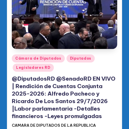
o
di
c
o
O
fi
ci
Publicado
Cámara de Diputados
Diputados
en
al
Legisladores RD
d
@DiputadosRD @SenadoRD EN VIVO
el
| Rendición de Cuentas Conjunta
2025-2026: Alfredo Pacheco y
P
Ricardo De Los Santos 29/7/2026
R
|Labor parlamentaria -Detalles
M
financieros -Leyes promulgadas
CAMARA DE DIPUTADOS DE LA REPUBLICA