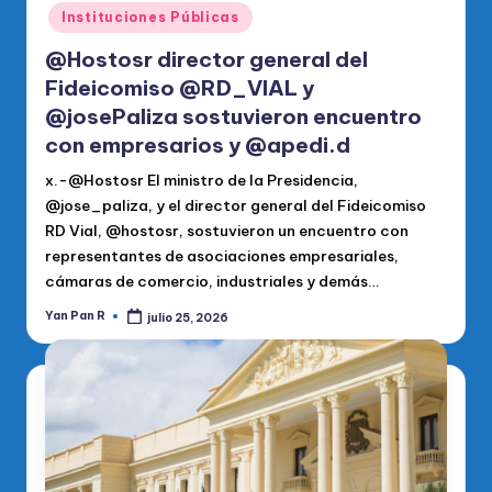
en
Instituciones Públicas
@Hostosr director general del
Fideicomiso @RD_VIAL y
@josePaliza sostuvieron encuentro
con empresarios y @apedi.d
x.-@Hostosr El ministro de la Presidencia,
@jose_paliza, y el director general del Fideicomiso
RD Vial, @hostosr, sostuvieron un encuentro con
representantes de asociaciones empresariales,
cámaras de comercio, industriales y demás…
Yan Pan R
julio 25, 2026
Publicado
por