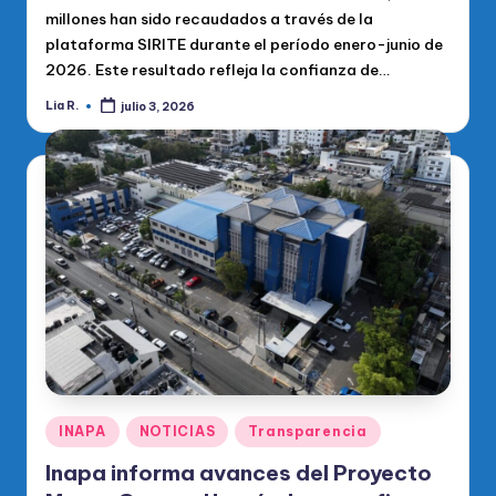
millones han sido recaudados a través de la
plataforma SIRITE durante el período enero-junio de
2026. Este resultado refleja la confianza de…
Lia R.
julio 3, 2026
Publicado
por
Publicado
INAPA
NOTICIAS
Transparencia
en
Inapa informa avances del Proyecto