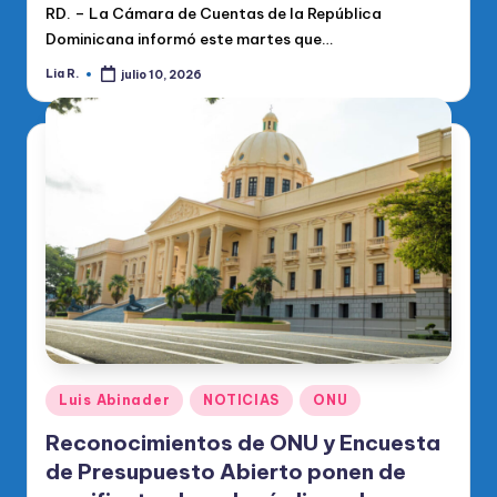
RD. – La Cámara de Cuentas de la República
Dominicana informó este martes que…
Lia R.
julio 10, 2026
Publicado
por
Publicado
Luis Abinader
NOTICIAS
ONU
en
Reconocimientos de ONU y Encuesta
de Presupuesto Abierto ponen de