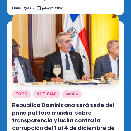
Fabio Reyes
julio 17, 2026
Publicado
por
Publicado
FORO
NOTICIAS
public
en
República Dominicana será sede del
principal foro mundial sobre
transparencia y lucha contra la
corrupción del 1 al 4 de diciembre de