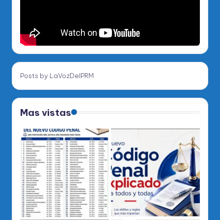
Posts by LaVozDelPRM
Mas vistas