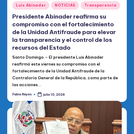
Publicado
Luis Abinader
NOTICIAS
Transparencia
en
Presidente Abinader reafirma su
compromiso con el fortalecimiento
de la Unidad Antifraude para elevar
la transparencia y el control de los
recursos del Estado
Santo Domingo.– El presidente Luis Abinader
reafirmó este viernes su compromiso con el
fortalecimiento de la Unidad Antifraude de la
Contraloría General de la República, como parte de
las acciones...
Fabio Reyes
julio 10, 2026
Publicado
por