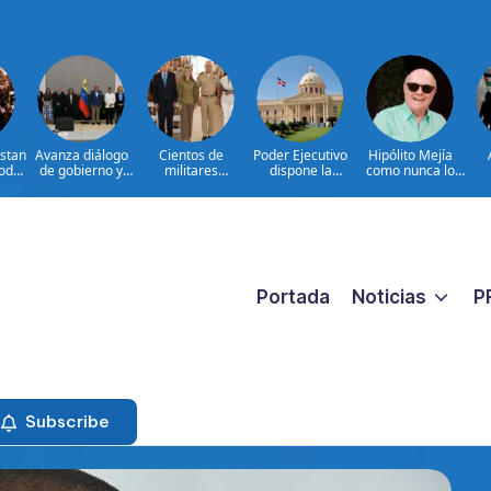
estan
Avanza diálogo
Cientos de
Poder Ejecutivo
Hipólito Mejía
Poder
de gobierno y
militares
dispone la
como nunca lo
osta
grupo de
participan en
extradición de
hemos visto: el
pr
oposición en
consulta nacional
dos dominicanos
padre detrás del
pr
Venezuela
para fortalecer la
requeridos por
presidente|
prevención de la
Estados Unidos
ENTREVISTA
violencia contra
por narcotráfico y
las mujeres
lavado de activos
Portada
Noticias
P
Subscribe