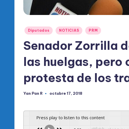
l
d
e
Publicado
Diputados
NOTICIAS
PRM
l
en
Senador Zorrilla 
P
las huelgas, pero 
R
M
protesta de los tr
Yan Pan R
octubre 17, 2018
Publicado
por
Press play to listen to this content