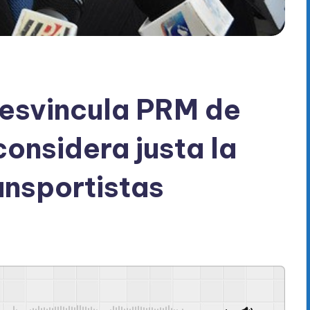
desvincula PRM de
considera justa la
ansportistas