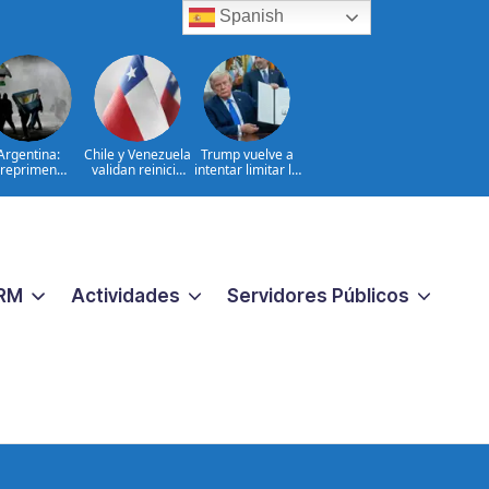
Spanish
Argentina:
Chile y Venezuela
Trump vuelve a
reprimen
validan reinicio
intentar limitar la
otesta contra
de relaciones
ciudadanía por
oyecto sobre
consulares
nacimiento
propiedad
RM
Actividades
Servidores Públicos