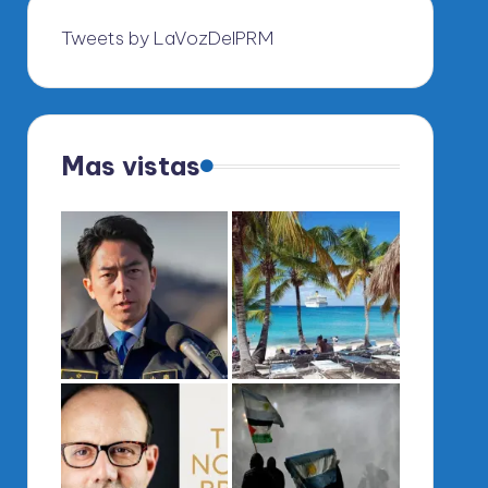
Tweets by LaVozDelPRM
Mas vistas