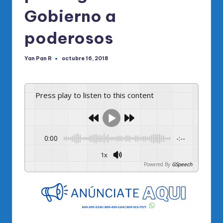
Gobierno a
poderosos
Yan Pan R
octubre 16, 2018
Publicado
por
Press play to listen to this content
0:00
-:--
1x
Powered By
GSpeech