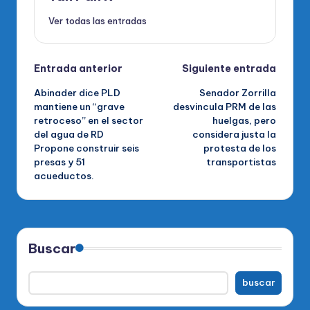
Ver todas las entradas
Navegación
Entrada anterior
Siguiente entrada
Abinader dice PLD
Senador Zorrilla
de
mantiene un “grave
desvincula PRM de las
retroceso” en el sector
huelgas, pero
entradas
del agua de RD
considera justa la
Propone construir seis
protesta de los
presas y 51
transportistas
acueductos.
Buscar
buscar