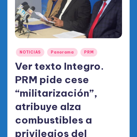
o
di
c
o
O
fi
Publicado
NOTICIAS
Panorama
PRM
en
ci
Ver texto Integro.
al
PRM pide cese
d
“militarización”,
el
P
atribuye alza
R
combustibles a
M
privilegios del