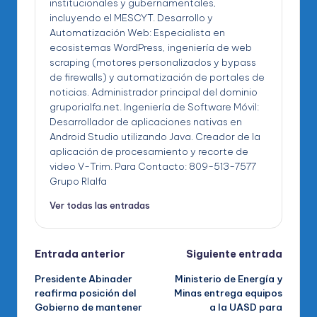
institucionales y gubernamentales,
incluyendo el MESCYT. Desarrollo y
Automatización Web: Especialista en
ecosistemas WordPress, ingeniería de web
scraping (motores personalizados y bypass
de firewalls) y automatización de portales de
noticias. Administrador principal del dominio
gruporialfa.net. Ingeniería de Software Móvil:
Desarrollador de aplicaciones nativas en
Android Studio utilizando Java. Creador de la
aplicación de procesamiento y recorte de
video V-Trim. Para Contacto: 809-513-7577
Grupo RIalfa
Ver todas las entradas
Navegación
Entrada anterior
Siguiente entrada
Presidente Abinader
Ministerio de Energía y
de
reafirma posición del
Minas entrega equipos
Gobierno de mantener
a la UASD para
entradas