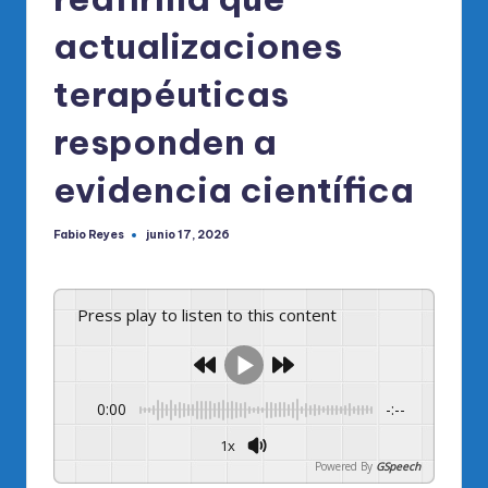
actualizaciones
terapéuticas
responden a
evidencia científica
Fabio Reyes
junio 17, 2026
Publicado
por
Press play to listen to this content
0:00
-:--
1x
Powered By
GSpeech