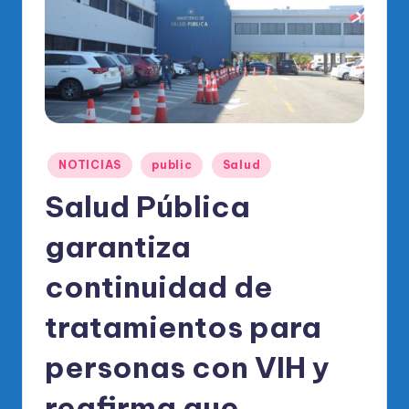
o
di
c
o
O
fi
Publicado
NOTICIAS
public
Salud
ci
en
Salud Pública
al
garantiza
d
el
continuidad de
P
tratamientos para
R
personas con VIH y
M
reafirma que