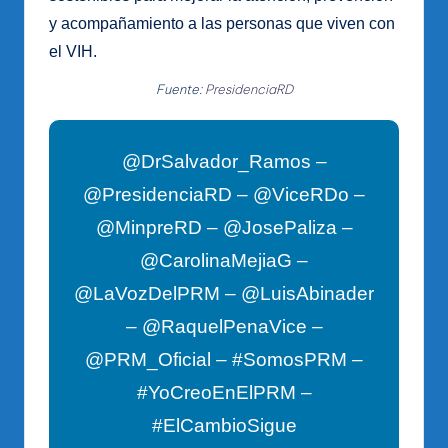
y acompañamiento a las personas que viven con
el VIH.
Fuente:
PresidenciaRD
@DrSalvador_Ramos –
@PresidenciaRD – @ViceRDo –
@MinpreRD – @JosePaliza –
@CarolinaMejiaG –
@LaVozDelPRM – @LuisAbinader
– @RaquelPenaVice –
@PRM_Oficial – #SomosPRM –
#YoCreoEnElPRM –
#ElCambioSigue