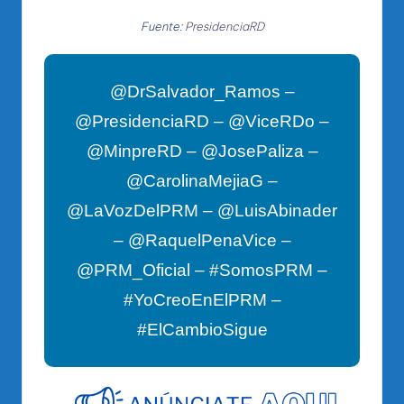
Fuente:
PresidenciaRD
@DrSalvador_Ramos –
@PresidenciaRD – @ViceRDo –
@MinpreRD – @JosePaliza –
@CarolinaMejiaG –
@LaVozDelPRM – @LuisAbinader
– @RaquelPenaVice –
@PRM_Oficial – #SomosPRM –
#YoCreoEnElPRM –
#ElCambioSigue