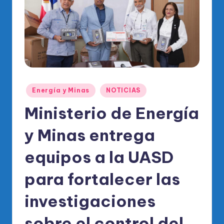
o
di
c
o
O
fi
Publicado
Energía y Minas
NOTICIAS
ci
en
Ministerio de Energía
al
y Minas entrega
d
el
equipos a la UASD
P
para fortalecer las
R
investigaciones
M
sobre el control del