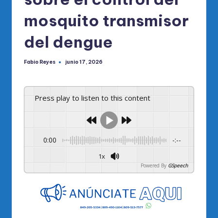
mosquito transmisor
del dengue
Fabio Reyes
junio 17, 2026
Publicado
por
Press play to listen to this content
0:00
-:--
1x
Powered By
GSpeech