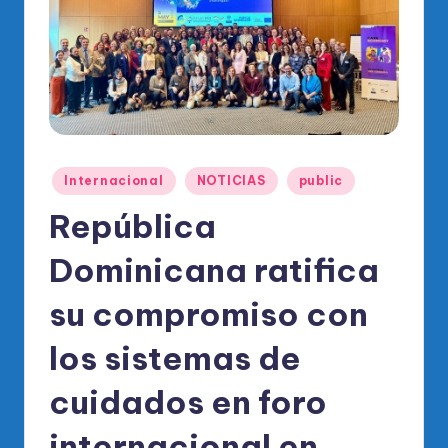
o
di
c
o
O
fi
Publicado
Internacional
NOTICIAS
public
ci
en
República
al
Dominicana ratifica
d
el
su compromiso con
P
los sistemas de
R
cuidados en foro
M
internacional en