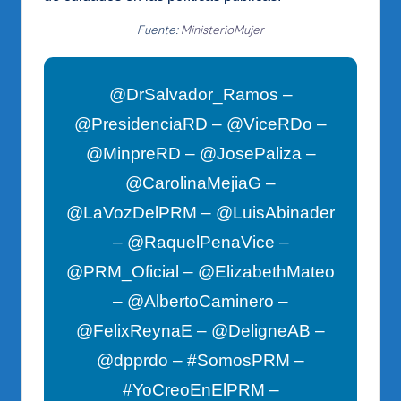
Fuente:
MinisterioMujer
@DrSalvador_Ramos –
@PresidenciaRD – @ViceRDo –
@MinpreRD – @JosePaliza –
@CarolinaMejiaG –
@LaVozDelPRM – @LuisAbinader
– @RaquelPenaVice –
@PRM_Oficial – @ElizabethMateo
– @AlbertoCaminero –
@FelixReynaE – @DeligneAB –
@dpprdo – #SomosPRM –
#YoCreoEnElPRM –