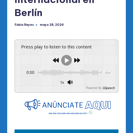
Berlín
Fabio Reyes
mayo 28, 2026
Publicado
por
Press play to listen to this content
0:00
-:--
1x
Powered By
GSpeech