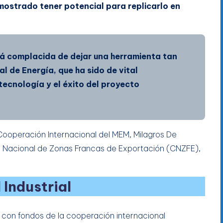
mostrado tener potencial para replicarlo en
tá complacida de dejar una herramienta tan
l de Energía, que ha sido de vital
ecnología y el éxito del proyecto
 Cooperación Internacional del MEM, Milagros De
o Nacional de Zonas Francas de Exportación (CNZFE),
 Industrial
3 con fondos de la cooperación internacional