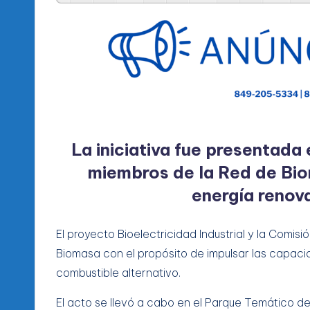
l
d
e
l
P
R
La iniciativa fue presentada 
miembros de la Red de Bio
M
energía renov
El proyecto Bioelectricidad Industrial y la Comis
Biomasa con el propósito de impulsar las capac
combustible alternativo.
El acto se llevó a cabo en el Parque Temático d