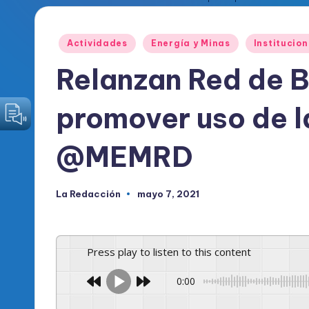
o
Publicado
Actividades
Energía y Minas
Institucio
d
en
Relanzan Red de 
i
c
promover uso de 
o
@MEMRD
O
fi
La Redacción
mayo 7, 2021
Publicado
por
c
i
Press play to listen to this content
a
0:00