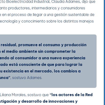
to Bioelectricidad Industrial, Claudia Adames, dijo que
anto productores, intermediarios y consumidores
 en el proceso de llegar a una gestión sustentable de
tecnología y conocimiento sobre los distintos manejos
n residual, promueve el consumo y producción
 el medio ambiente sin comprometer la
iendo al consumidor a una nueva experiencia
riado está consciente de que para lograr la
 existencia en el mercado, los cambios a
nunca”
, sostuvo Adames.
Liliana Morales, sostuvo que
“los actores de la Red
stigación y desarrollo de innovaciones y