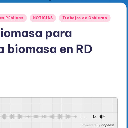
nes Públicas
NOTICIAS
Trabajos de Gobierno
Biomasa para
la biomasa en RD
-:--
1x
Powered By
GSpeech