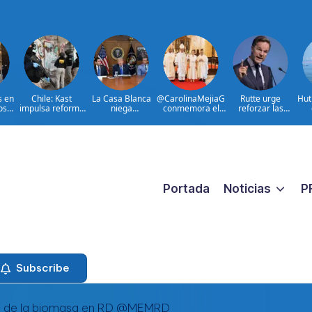
s en
Chile: Kast
La Casa Blanca
@CarolinaMejiaG
Rutte urge
Hut
os
impulsa reforma
niega
conmemora el
reforzar las
l
para combatir
encontronazo
528 aniversario
defensas aéreas
a
e
crimen
entre Trump y
de Santo
ucranianas
organizado
Hegseth
Domingo
Portada
Noticias
P
Subscribe