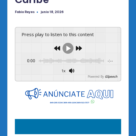
Fabio Reyes
junio 18, 2026
Publicado
por
Press play to listen to this content
0:00
-:--
1x
Powered By
GSpeech