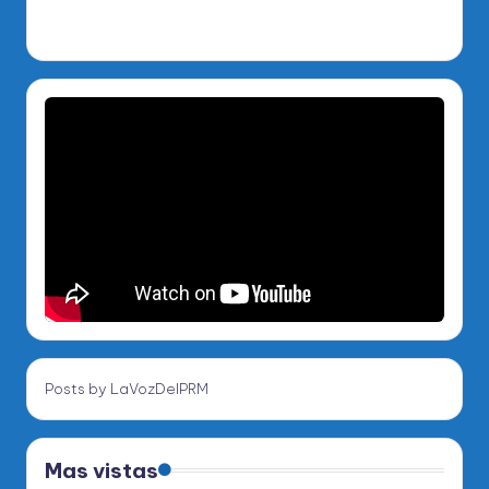
Posts by LaVozDelPRM
Mas vistas