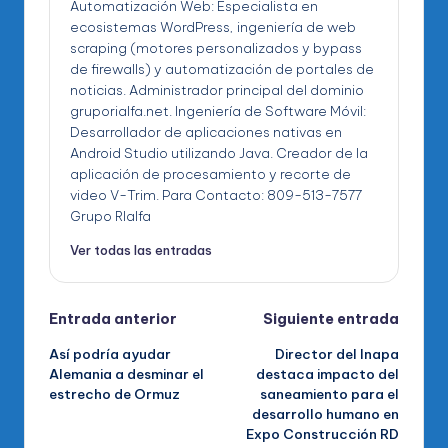
Automatización Web: Especialista en
ecosistemas WordPress, ingeniería de web
scraping (motores personalizados y bypass
de firewalls) y automatización de portales de
noticias. Administrador principal del dominio
gruporialfa.net. Ingeniería de Software Móvil:
Desarrollador de aplicaciones nativas en
Android Studio utilizando Java. Creador de la
aplicación de procesamiento y recorte de
video V-Trim. Para Contacto: 809-513-7577
Grupo RIalfa
Ver todas las entradas
Navegación
Entrada anterior
Siguiente entrada
Así podría ayudar
Director del Inapa
de
Alemania a desminar el
destaca impacto del
estrecho de Ormuz
saneamiento para el
entradas
desarrollo humano en
Expo Construcción RD