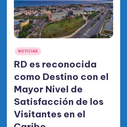
o
di
c
o
O
fi
Publicado
NOTICIAS
ci
en
RD es reconocida
al
como Destino con el
d
el
Mayor Nivel de
P
Satisfacción de los
R
Visitantes en el
M
Caribe