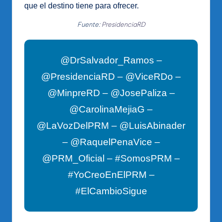
que el destino tiene para ofrecer.
Fuente:
PresidenciaRD
@DrSalvador_Ramos –
@PresidenciaRD – @ViceRDo –
@MinpreRD – @JosePaliza –
@CarolinaMejiaG –
@LaVozDelPRM – @LuisAbinader
– @RaquelPenaVice –
@PRM_Oficial – #SomosPRM –
#YoCreoEnElPRM –
#ElCambioSigue