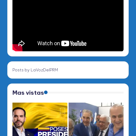
Posts by LaVozDelPRM
Mas vistas