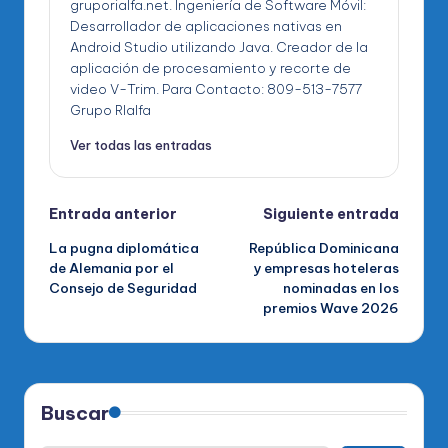
gruporialfa.net. Ingeniería de Software Móvil:
Desarrollador de aplicaciones nativas en
Android Studio utilizando Java. Creador de la
aplicación de procesamiento y recorte de
video V-Trim. Para Contacto: 809-513-7577
Grupo RIalfa
Ver todas las entradas
Navegación
Entrada anterior
Siguiente entrada
La pugna diplomática
República Dominicana
de
de Alemania por el
y empresas hoteleras
Consejo de Seguridad
nominadas en los
entradas
premios Wave 2026
Buscar