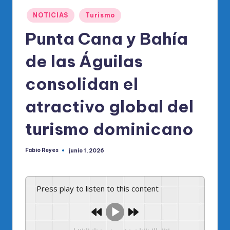
o
Publicado
di
NOTICIAS
Turismo
en
c
Punta Cana y Bahía
o
de las Águilas
O
consolidan el
fi
ci
atractivo global del
al
turismo dominicano
d
el
Fabio Reyes
junio 1, 2026
Publicado
por
P
R
Press play to listen to this content
M