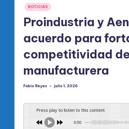
l
Publicado
NOTICIAS
d
en
Proindustria y Ae
e
acuerdo para fort
l
P
competitividad de 
R
manufacturera
M
Fabio Reyes
julio 1, 2026
Publicado
por
Press play to listen to this content
0:00