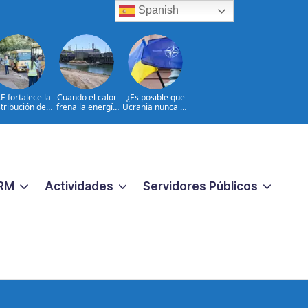
Spanish
E fortalece la
Cuando el calor
¿Es posible que
stribución de
frena la energía
Ucrania nunca se
utobuses en
nuclear en
incorpore a la
do el país de
Europa
OTAN?
a al inicio del
o 2026-2027
RM
Actividades
Servidores Públicos