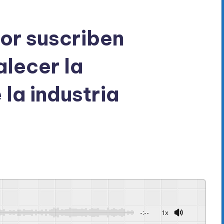
nor suscriben
alecer la
la industria
-:--
1x