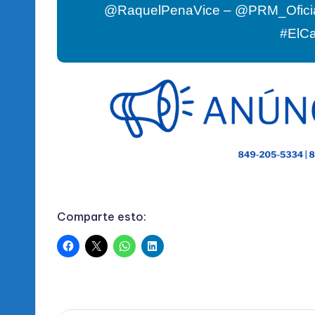
@RaquelPenaVice – @PRM_Ofici
#ElC
Comparte esto: