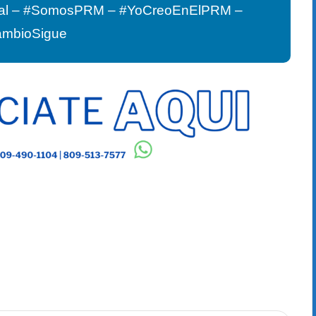
al – #SomosPRM – #YoCreoEnElPRM –
ambioSigue