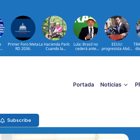
e
Primer Foro Meta
La Hacienda Park:
Lula: Brasil no
EEUU:
TRA
RD 2036.
Cuando la
cederá ante
progresista Abdul
di
en
aventura cuenta
injerencias
El-Sayed gana
a
Meta
la historia del
extranjeras
primarias en
to
on
campo
Míchigan
car
lsar
dominicano
añ
nto
o
Portada
Noticias
P
Subscribe