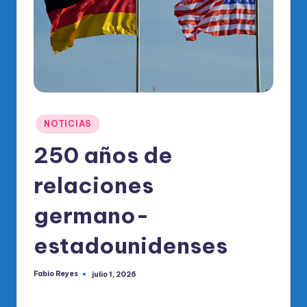
o
di
c
o
O
fi
Publicado
NOTICIAS
ci
en
250 años de
al
relaciones
d
el
germano-
P
estadounidenses
R
M
Fabio Reyes
julio 1, 2026
Publicado
por