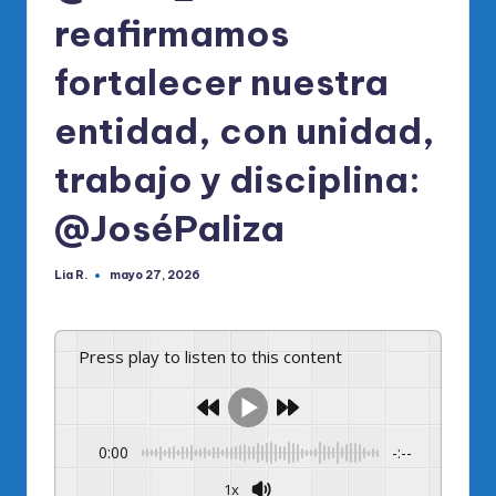
reafirmamos
fortalecer nuestra
entidad, con unidad,
trabajo y disciplina:
@JoséPaliza
Lia R.
mayo 27, 2026
Publicado
por
Press play to listen to this content
0:00
-:--
1x