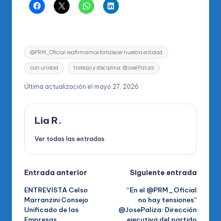
Etiquetas:
@PRM_Oficial reafirmamos fortalecer nuestra entidad
con unidad
trabajo y disciplina: @JoséPaliza
Última actualización el mayo 27, 2026
Lia R.
Ver todas las entradas
Navegación
Entrada anterior
Siguiente entrada
ENTREVISTA Celso
“En el @PRM_Oficial
de
Marranzini Consejo
no hay tensiones”
Unificado de las
@JosePaliza: Dirección
entradas
Empresas
ejecutiva del partido