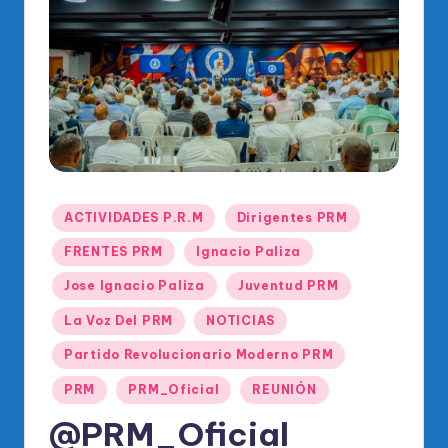
o
di
c
o
O
fi
ci
Publicado
ACTIVIDADES P.R.M
Dirigentes PRM
al
en
FRENTES PRM
Ignacio Paliza
d
Jose Ignacio Paliza
Juventud PRM
el
La Voz Del PRM
NOTICIAS
P
Partido Revolucionario Moderno PRM
R
PRM
PRM_Oficial
REUNIÓN
M
@PRM_Oficial