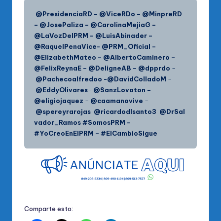
@PresidenciaRD – @ViceRDo – @MinpreRD
– @JosePaliza – @CarolinaMejiaG –
@LaVozDelPRM – @LuisAbinader –
@RaquelPenaVice- @PRM_Oficial –
@ElizabethMateo – @AlbertoCaminero –
@FelixReynaE – @DeligneAB – @dpprdo
–
@Pachecoalfredoo -@DavidColladoM
–
@EddyOlivares
–
@SanzLovaton
–
@eligiojaquez
–
@caamanovive
–
@spereyrarojas
@ricardodlsanto3
@DrSal
vador_Ramos #SomosPRM –
#YoCreoEnElPRM – #ElCambioSigue
Comparte esto: