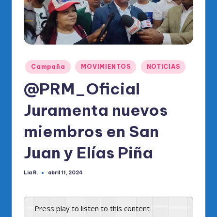
o
di
c
o
O
Publicado
Campaña
MOVIMIENTOS
NOTICIAS
en
fi
@PRM_Oficial
ci
Juramenta nuevos
al
miembros en San
d
el
Juan y Elías Piña
P
Lia R.
R
abril 11, 2024
Publicado
por
M
Press play to listen to this content