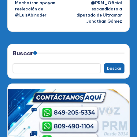
Mochotran apoyan
@PRM_Oficial
entradas
reelección de
excandidato a
@LuisAbinader
diputado de Ultramar
Jonathan Gómez
Buscar
buscar