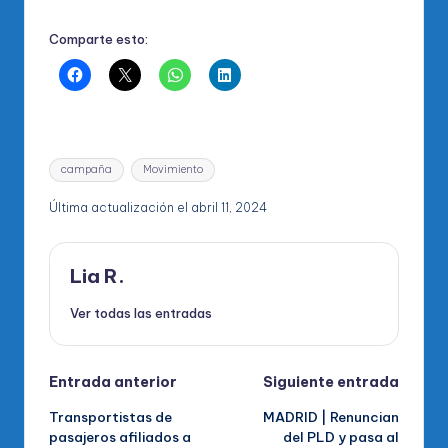
Comparte esto:
Etiquetas:
campaña
Movimiento
Última actualización el abril 11, 2024
Lia R.
Ver todas las entradas
Navegación
Entrada anterior
Siguiente entrada
Transportistas de
MADRID | Renuncian
de
pasajeros afiliados a
del PLD y pasa al