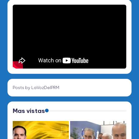
Posts by LaVozDelPRM
Mas vistas