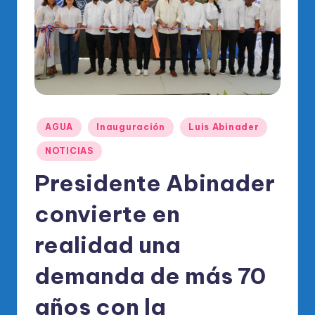
o
di
c
o
O
fi
Publicado
AGUA
Inauguración
Luis Abinader
ci
en
NOTICIAS
al
Presidente Abinader
d
el
convierte en
P
realidad una
R
demanda de más 70
M
años con la