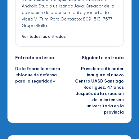
Android Studio utilizando Java. Creador de la
aplicación de procesamiento y recorte de
video V-Trim. Para Contacto: 809-513-7577
Grupo RIalfa
Ver todas las entradas
Navegación
Entrada anterior
Siguiente entrada
De la Espriella creará
Presidente Abinader
de
«bloque de defensa
inaugura el nuevo
para la seguridad»
Centro UASD Santiago
entradas
Rodríguez, 47 años
después de la creación
de la extensión
universitaria en la
provincia