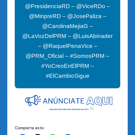
@PresidenciaRD – @ViceRDo –
@MinpreRD – @JosePaliza –
@CarolinaMejiaG –
@LaVozDelPRM – @LuisAbinader
– @RaquelPenaVice –
@PRM_Oficial – #SomosPRM –
#YoCreoEnElPRM –
#ElCambioSigue
Comparte esto: