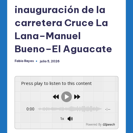
inauguración de la
carretera Cruce La
Lana–Manuel
Bueno–El Aguacate
Fabio Reyes
julio 5, 2026
Publicado
por
Press play to listen to this content
0:00
-:--
1x
Powered By
GSpeech