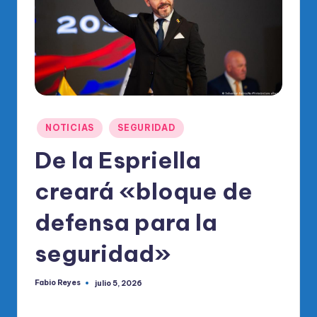
o
di
c
o
O
fi
Publicado
NOTICIAS
SEGURIDAD
ci
en
De la Espriella
al
creará «bloque de
d
el
defensa para la
P
seguridad»
R
M
Fabio Reyes
julio 5, 2026
Publicado
por