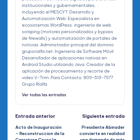
institucionales y gubernamentales,
incluyendo el MESCYT. Desarrollo y
Automatización Web: Especialista en
ecosistemas WordPress, ingeniería de web
scraping (motores personalizados y bypass
de firewalls) y automatización de portales de
noticias. Administrador principal del dominio
gruporialfa.net. Ingeniería de Software Móvil:
Desarrollador de aplicaciones nativas en
Android Studio utilizando Java. Creador de la
aplicación de procesamiento y recorte de
video V-Trim. Para Contacto: 809-513-7577
Grupo RIalfa
Ver todas las entradas
Navegación
Entrada anterior
Siguiente entrada
Acto de Inauguración
Presidente Abinader
de
– Reconstruccion de la
convierte en realidad
Carretera Cruce la
una demanda de más