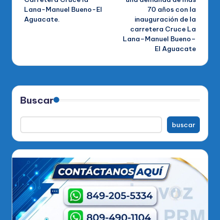
entradas
Lana-Manuel Bueno-El
70 años con la
Aguacate.
inauguración de la
carretera Cruce La
Lana–Manuel Bueno–
El Aguacate
Buscar
buscar