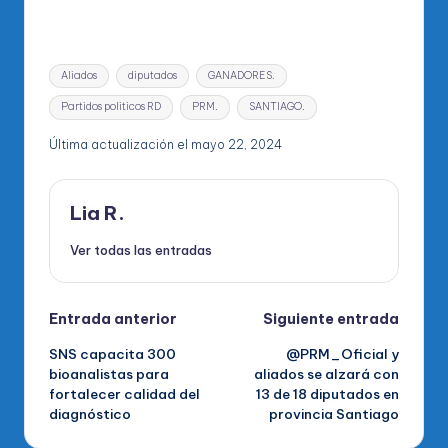
Etiquetas:
Aliados
diputados
GANADORES.
Partidos politicos RD
PRM.
SANTIAGO.
Última actualización el mayo 22, 2024
Lia R.
Ver todas las entradas
Navegación
Entrada anterior
Siguiente entrada
SNS capacita 300
@PRM_Oficial y
de
bioanalistas para
aliados se alzará con
fortalecer calidad del
13 de 18 diputados en
entradas
diagnóstico
provincia Santiago