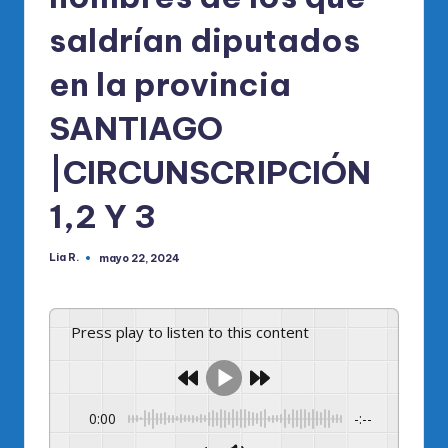
saldrían diputados
en la provincia
SANTIAGO
|CIRCUNSCRIPCIÓN
1,2 Y 3
Lia R.
mayo 22, 2024
Publicado
por
Press play to listen to this content
0:00
-:--