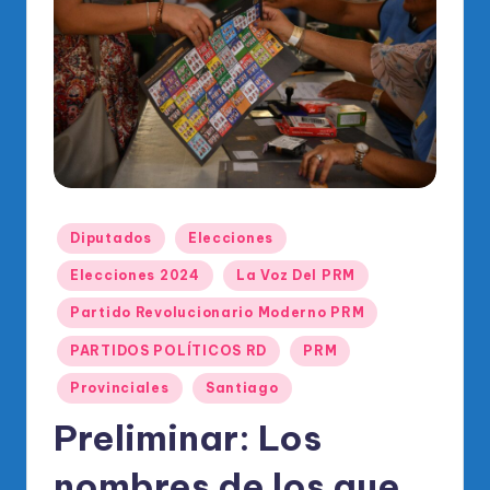
o
di
c
o
O
fi
ci
Publicado
Diputados
Elecciones
al
en
Elecciones 2024
La Voz Del PRM
d
Partido Revolucionario Moderno PRM
el
PARTIDOS POLÍTICOS RD
PRM
P
Provinciales
Santiago
R
Preliminar: Los
M
nombres de los que