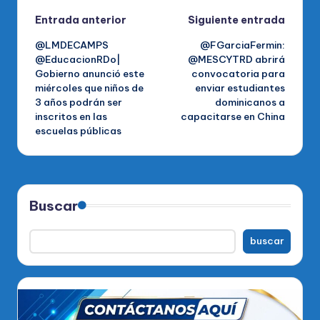
Navegación
Entrada anterior
Siguiente entrada
@LMDECAMPS
@FGarciaFermin:
de
@EducacionRDo|
@MESCYTRD abrirá
Gobierno anunció este
convocatoria para
entradas
miércoles que niños de
enviar estudiantes
3 años podrán ser
dominicanos a
inscritos en las
capacitarse en China
escuelas públicas
Buscar
buscar