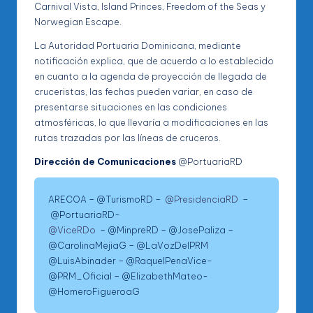
Carnival Vista, Island Princes, Freedom of the Seas y
Norwegian Escape.
La Autoridad Portuaria Dominicana, mediante
notificación explica, que de acuerdo a lo establecido
en cuanto a la agenda de proyección de llegada de
cruceristas, las fechas pueden variar, en caso de
presentarse situaciones en las condiciones
atmosféricas, lo que llevaría a modificaciones en las
rutas trazadas por las líneas de cruceros.
Dirección de Comunicaciones
@PortuariaRD
ARECOA – @TurismoRD –
@PresidenciaRD
–
@PortuariaRD-
@ViceRDo
– @MinpreRD – @JosePaliza –
@CarolinaMejiaG – @LaVozDelPRM
@LuisAbinader – @RaquelPenaVice-
@PRM_Oficial – @ElizabethMateo-
@HomeroFigueroaG