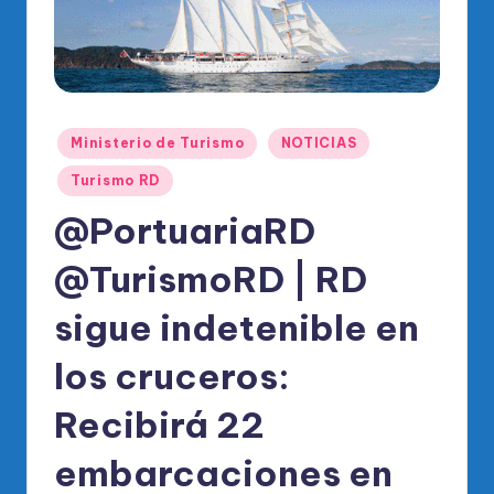
o
di
c
o
Publicado
O
Ministerio de Turismo
NOTICIAS
en
fi
Turismo RD
ci
@PortuariaRD
al
@TurismoRD | RD
d
sigue indetenible en
el
P
los cruceros:
R
Recibirá 22
M
embarcaciones en