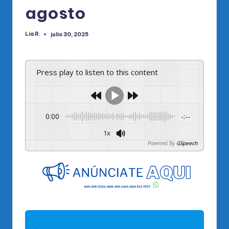
agosto
Lia R.
julio 30, 2025
Publicado
por
Press play to listen to this content
0:00
-:--
1x
Powered By
GSpeech
.