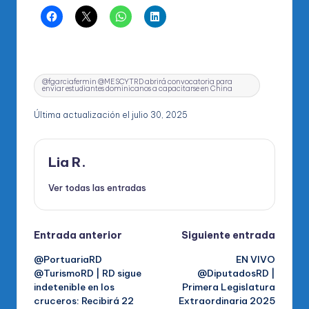
Etiquetas:
@fgarciafermin @MESCYTRD abrirá convocatoria para
enviar estudiantes dominicanos a capacitarse en China
Última actualización el julio 30, 2025
Lia R.
Ver todas las entradas
Navegación
Entrada anterior
Siguiente entrada
@PortuariaRD
EN VIVO
de
@TurismoRD | RD sigue
@DiputadosRD |
indetenible en los
Primera Legislatura
entradas
cruceros: Recibirá 22
Extraordinaria 2025