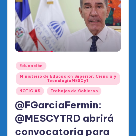
o
di
c
o
O
fi
ci
Publicado
Educación
al
en
Ministerio de Educación Superior, Ciencia y
d
TecnologíaMESCyT
el
NOTICIAS
Trabajos de Gobierno
P
@FGarciaFermin:
R
@MESCYTRD abrirá
M
convocatoria para