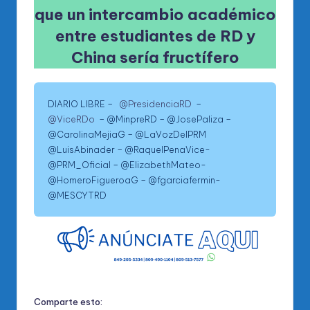
que un intercambio académico
entre estudiantes de RD y
China sería fructífero
DIARIO LIBRE –
@PresidenciaRD
–
@ViceRDo
– @MinpreRD – @JosePaliza –
@CarolinaMejiaG – @LaVozDelPRM
@LuisAbinader – @RaquelPenaVice-
@PRM_Oficial – @ElizabethMateo-
@HomeroFigueroaG – @fgarciafermin-
@MESCYTRD
Comparte esto: