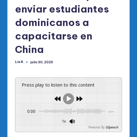
enviar estudiantes
dominicanos a
capacitarse en
China
Lia R.
julio 30, 2025
Publicado
por
Press play to listen to this content
0:00
-:--
1x
Powered By
GSpeech