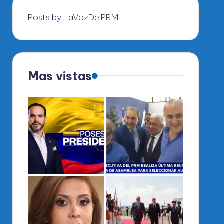
Posts by LaVozDelPRM
Mas vistas