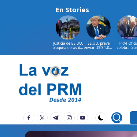
En Stories
Justicia de EE.UU.
EE.UU. prevé
PRM_Ofici
bloquea obras del
enviar USD 1.000
celebra últ
salón de baile de
millones en
reunión
Trump
ayuda a Colombia
preparator
antes de
asamblea p
seleccion
Saltar
autoridad
al
contenido
P
La
facebook.com
twitter.com
t.me
instagram.com
youtube.com
Voz
e
Del
ri
PRM