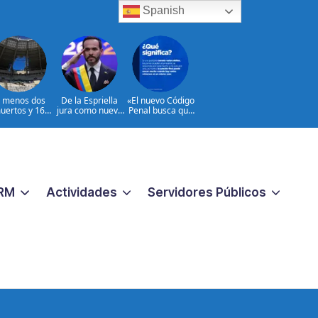
Spanish
l menos dos
De la Espriella
«El nuevo Código
uertos y 16
jura como nuevo
Penal busca que
heridos en
presidente de
los crímenes
ques rusos a
Colombia
extremos no
Ucrania
reciban una
respuesta
pequeña
«|@dpprdo
RM
Actividades
Servidores Públicos