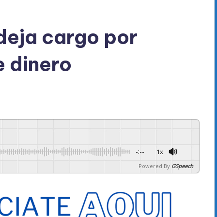
deja cargo por
e dinero
-:--
1x
Powered By
GSpeech