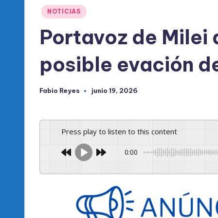
l
Publicado
NOTICIAS
d
en
Portavoz de Milei 
e
posible evación d
l
P
Fabio Reyes
junio 19, 2026
Publicado
R
por
M
Press play to listen to this content
0:00