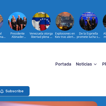
al
Presidente
Venezuela otorga
Explosiones en
De la Espriella
A
ima
Abinader
libertad plena a
Kiev tras alerta
promete lucha sin
m
concluye agenda
jueza María
por misiles
tregua al
ia
en Colombia y
Lourdes Afiuni
balísticos
narcoterrorismo
ata
sale hacia la
ara
República
ar
Dominicana tras
es
toma de posesión
de Abelardo de la
Espriella
Portada
Noticias
P
Subscribe