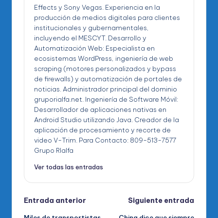
Effects y Sony Vegas. Experiencia en la
producción de medios digitales para clientes
institucionales y gubernamentales,
incluyendo el MESCYT. Desarrollo y
Automatización Web: Especialista en
ecosistemas WordPress, ingeniería de web
scraping (motores personalizados y bypass
de firewalls) y automatización de portales de
noticias. Administrador principal del dominio
gruporialfa.net. Ingeniería de Software Móvil:
Desarrollador de aplicaciones nativas en
Android Studio utilizando Java. Creador de la
aplicación de procesamiento y recorte de
video V-Trim. Para Contacto: 809-513-7577
Grupo RIalfa
Ver todas las entradas
Navegación
Entrada anterior
Siguiente entrada
Miles de transportistas
China dice que siempre