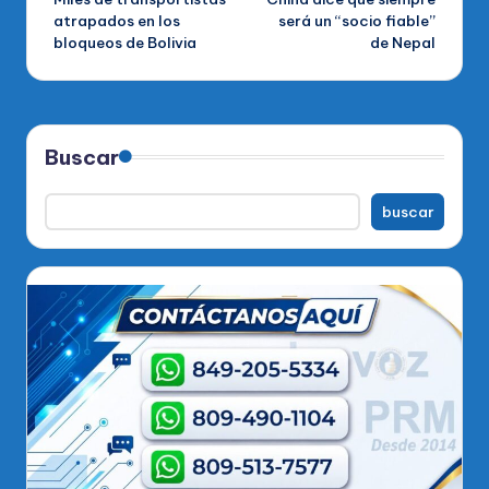
de
atrapados en los
será un “socio fiable”
bloqueos de Bolivia
de Nepal
entradas
Buscar
buscar