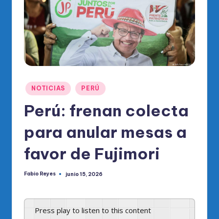
o
di
c
o
O
fi
Publicado
NOTICIAS
PERÚ
ci
en
Perú: frenan colecta
al
para anular mesas a
d
el
favor de Fujimori
P
Fabio Reyes
junio 15, 2026
R
Publicado
por
M
Press play to listen to this content