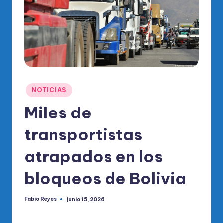
o
di
c
o
O
fi
Publicado
NOTICIAS
ci
en
Miles de
al
transportistas
d
el
atrapados en los
P
bloqueos de Bolivia
R
M
Fabio Reyes
junio 15, 2026
Publicado
por