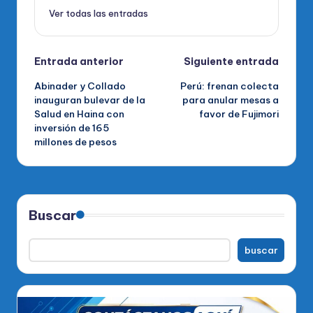
Ver todas las entradas
Navegación
Entrada anterior
Siguiente entrada
Abinader y Collado
Perú: frenan colecta
de
inauguran bulevar de la
para anular mesas a
Salud en Haina con
favor de Fujimori
entradas
inversión de 165
millones de pesos
Buscar
buscar