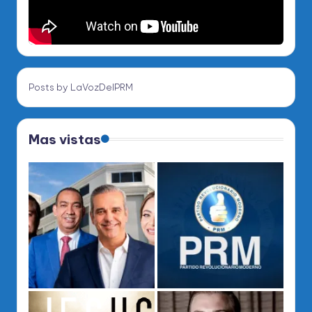
Posts by LaVozDelPRM
Mas vistas