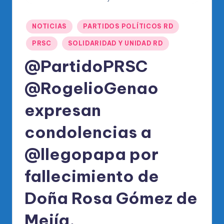
o
di
Publicado
NOTICIAS
PARTIDOS POLÍTICOS RD
c
en
PRSC
SOLIDARIDAD Y UNIDAD RD
o
@PartidoPRSC
O
fi
@RogelioGenao
ci
expresan
al
condolencias a
d
el
@llegopapa por
P
fallecimiento de
R
Doña Rosa Gómez de
M
Mejía.