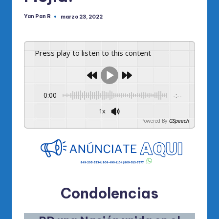
Yan Pan R
marzo 23, 2022
Publicado
por
Press play to listen to this content
0:00
-:--
1x
Powered By
GSpeech
Condolencias