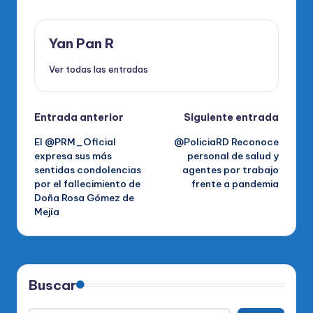
Yan Pan R
Ver todas las entradas
Navegación
Entrada anterior
Siguiente entrada
El @PRM_Oficial
@PoliciaRD Reconoce
de
expresa sus más
personal de salud y
sentidas condolencias
agentes por trabajo
entradas
por el fallecimiento de
frente a pandemia
Doña Rosa Gómez de
Mejía
Buscar