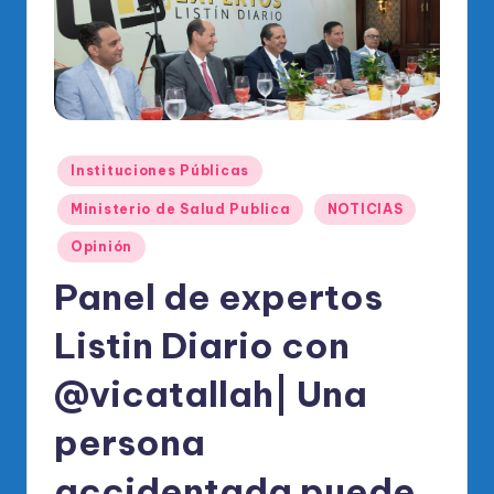
o
di
c
o
O
Publicado
Instituciones Públicas
fi
en
Ministerio de Salud Publica
NOTICIAS
ci
Opinión
al
Panel de expertos
d
el
Listin Diario con
P
@vicatallah| Una
R
persona
M
accidentada puede