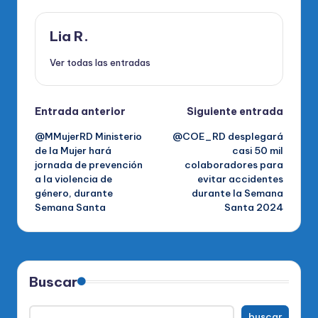
Lia R.
Ver todas las entradas
Navegación
Entrada anterior
Siguiente entrada
@MMujerRD Ministerio
@COE_RD desplegará
de
de la Mujer hará
casi 50 mil
jornada de prevención
colaboradores para
entradas
a la violencia de
evitar accidentes
género, durante
durante la Semana
Semana Santa
Santa 2024
Buscar
buscar