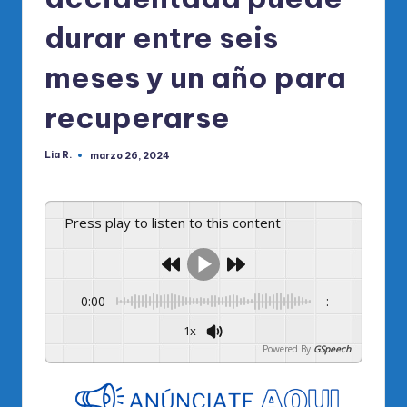
durar entre seis
meses y un año para
recuperarse
Lia R.
marzo 26, 2024
Publicado
por
Press play to listen to this content
0:00
-:--
1x
Powered By
GSpeech