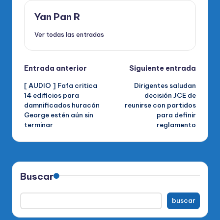
Yan Pan R
Ver todas las entradas
Navegación
Entrada anterior
Siguiente entrada
[ AUDIO ] Fafa critica
Dirigentes saludan
de
14 edificios para
decisión JCE de
damnificados huracán
reunirse con partidos
entradas
George estén aún sin
para definir
terminar
reglamento
Buscar
buscar