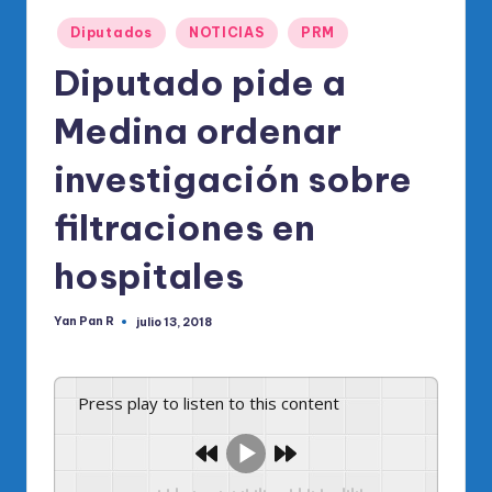
o
Publicado
di
Diputados
NOTICIAS
PRM
en
c
Diputado pide a
o
Medina ordenar
O
investigación sobre
fi
ci
filtraciones en
al
hospitales
d
el
Yan Pan R
julio 13, 2018
Publicado
por
P
R
Press play to listen to this content
M