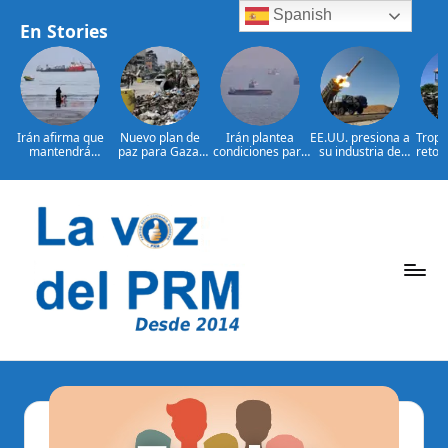
Spanish
En Stories
Irán afirma que
Nuevo plan de
Irán plantea
EE.UU. presiona a
Tropa
mantendrá
paz para Gaza:
condiciones para
su industria de
retor
bloqueo de
¿presionará EE.
reabrir el
defensa por más
bajo 
Ormuz hasta que
UU. a Israel?
estrecho de
armamento
L
Estados
Ormuz
Saltar
al
contenido
P
La
Voz
e
Del
ri
PRM