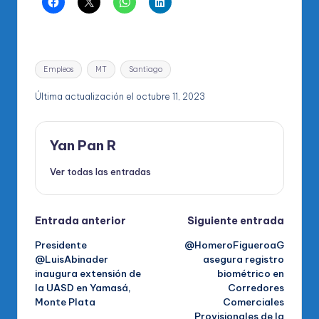
Etiquetas:
Empleos
MT
Santiago
Última actualización el octubre 11, 2023
Yan Pan R
Ver todas las entradas
Navegación
Entrada anterior
Siguiente entrada
Presidente
@HomeroFigueroaG
de
@LuisAbinader
asegura registro
inaugura extensión de
biométrico en
entradas
la UASD en Yamasá,
Corredores
Monte Plata
Comerciales
Provisionales de la