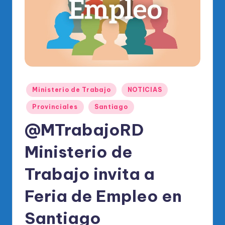
o
di
c
o
O
fi
Publicado
Ministerio de Trabajo
NOTICIAS
ci
en
Provinciales
Santiago
al
@MTrabajoRD
d
Ministerio de
el
P
Trabajo invita a
R
Feria de Empleo en
M
Santiago