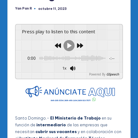
Yan Pan R
octubre 11, 2023
Publicado
por
Press play to listen to this content
0:00
-:--
1x
Powered By
GSpeech
Santo Domingo.-
El Ministerio de Trabajo
en su
función de
intermediario
de las empresas que
necesitan
cubrir sus vacantes
y en colaboración con