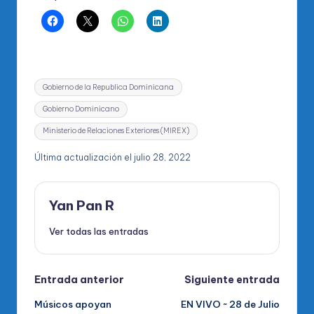
Etiquetas:
Gobierno de la Republica Dominicana
Gobierno Dominicano
Ministerio de Relaciones Exteriores (MIREX)
Última actualización el julio 28, 2022
Yan Pan R
Ver todas las entradas
Navegación
Entrada anterior
Siguiente entrada
Músicos apoyan
EN VIVO ~ 28 de Julio
de