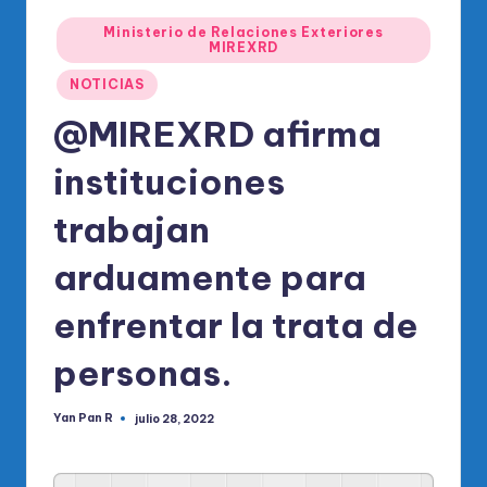
o
Publicado
di
Ministerio de Relaciones Exteriores
en
MIREXRD
c
NOTICIAS
o
@MIREXRD afirma
O
instituciones
fi
ci
trabajan
al
arduamente para
d
enfrentar la trata de
el
P
personas.
R
Yan Pan R
julio 28, 2022
Publicado
M
por