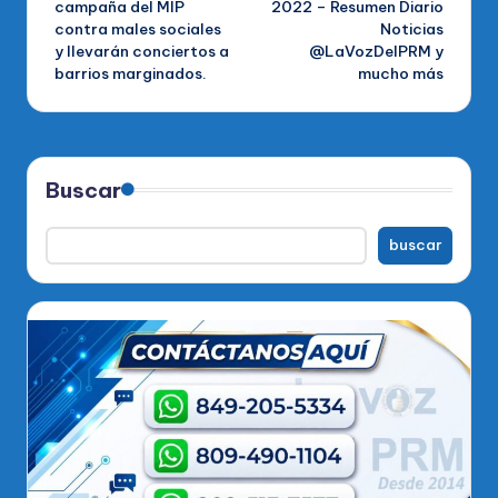
campaña del MIP
2022 – Resumen Diario
contra males sociales
Noticias
entradas
y llevarán conciertos a
@LaVozDelPRM y
barrios marginados.
mucho más
Buscar
buscar