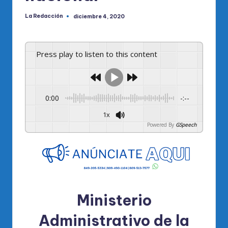
La Redacción
diciembre 4, 2020
Publicado
por
Press play to listen to this content
0:00
-:--
1x
Powered By
GSpeech
Ministerio
Administrativo de la