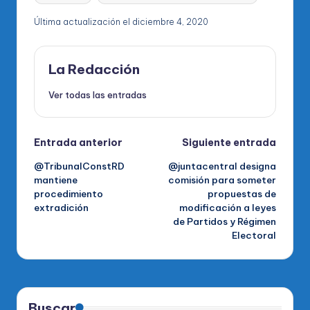
Última actualización el diciembre 4, 2020
La Redacción
Ver todas las entradas
Navegación
Entrada anterior
Siguiente entrada
@TribunalConstRD
@juntacentral designa
de
mantiene
comisión para someter
procedimiento
propuestas de
entradas
extradición
modificación a leyes
de Partidos y Régimen
Electoral
Buscar