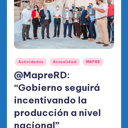
o
di
c
o
O
fi
ci
Publicado
Actividades
Actualidad
MAPRE
al
en
@MapreRD:
d
el
“Gobierno seguirá
P
incentivando la
R
producción a nivel
M
nacional”